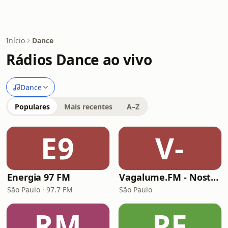
Início
Dance
Rádios Dance ao vivo
Dance
Populares
Mais recentes
A–Z
E9
V-
Energia 97 FM
Vagalume.FM - Nostalgia (anos 2000)
São Paulo · 97.7 FM
São Paulo
RM
PF