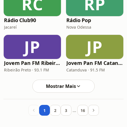
RC
RP
Rádio Club90
Rádio Pop
Jacareí
Nova Odessa
JP
JP
Jovem Pan FM Ribeirão Preto
Jovem Pan FM Catanduva
Ribeirão Preto · 93.1 FM
Catanduva · 91.5 FM
Mostrar Mais
…
1
2
3
16