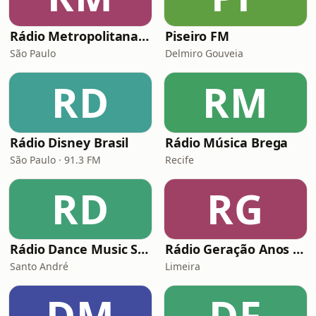
Rádio Metropolitana MPB
Piseiro FM
São Paulo
Delmiro Gouveia
RD
RM
Rádio Disney Brasil
Rádio Música Brega
São Paulo · 91.3 FM
Recife
RD
RG
Rádio Dance Music Super Hits
Rádio Geração Anos 80s Flashback
Santo André
Limeira
DM
DF