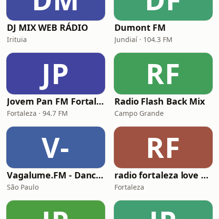
DJ MIX WEB RÁDIO
Dumont FM
Irituia
Jundiaí · 104.3 FM
JP
RF
Jovem Pan FM Fortaleza
Radio Flash Back Mix
Fortaleza · 94.7 FM
Campo Grande
V-
RF
Vagalume.FM - Dance Music
radio fortaleza love song fm
São Paulo
Fortaleza