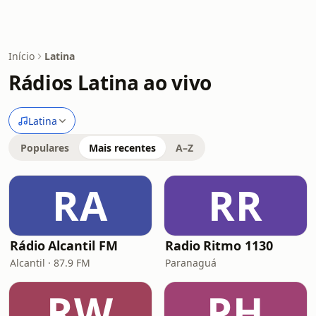
Início
Latina
Rádios Latina ao vivo
Latina
Populares
Mais recentes
A–Z
RA
RR
Rádio Alcantil FM
Radio Ritmo 1130
Alcantil · 87.9 FM
Paranaguá
RW
PH