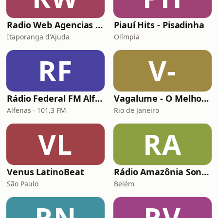
Radio Web Agencias De Viagem
Piauí Hits - Pisadinha
Itaporanga d'Ajuda
Olímpia
RF
V-
Rádio Federal FM Alfenas
Vagalume - O Melhor de Shakira
Alfenas · 101.3 FM
Rio de Janeiro
VL
RA
Venus LatinoBeat
Rádio Amazônia Sonora
São Paulo
Belém
RN
RV