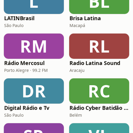
L
BL
LATINBrasil
Brisa Latina
São Paulo
Macapá
RM
RL
Rádio Mercosul
Radio Latina Sound
Porto Alegre · 99.2 FM
Aracaju
DR
RC
Digital Rádio e Tv
Rádio Cyber Batidão Web
São Paulo
Belém