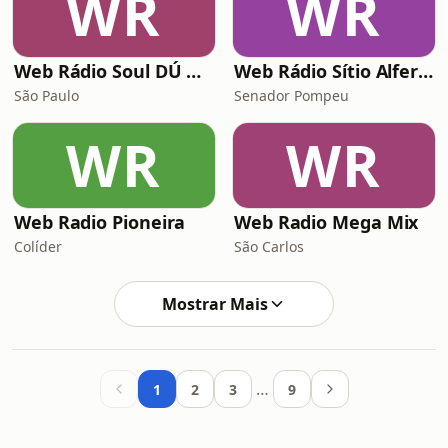
WR
WR
Web Rádio Soul DÚ Guetto
Web Rádio Sítio Alferes
São Paulo
Senador Pompeu
WR
WR
Web Radio Pioneira
Web Radio Mega Mix
Colíder
São Carlos
Mostrar Mais
…
1
2
3
9