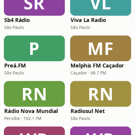
SR
VL
Sb4 Rádio
Viva La Radio
São Paulo
São Paulo
P
MF
Preá.FM
Melphis FM Caçador
São Paulo
Caçador · 88.7 FM
RN
RN
Rádio Nova Mundial
Radiosul Net
Peruíbe · 102.1 FM
São Paulo