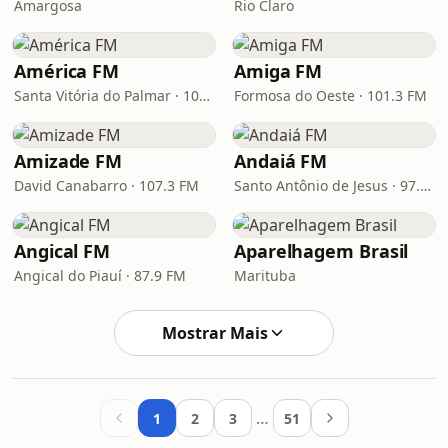
Amargosa
Rio Claro
América FM
Amiga FM
Santa Vitória do Palmar · 107.5 FM
Formosa do Oeste · 101.3 FM
Amizade FM
Andaiá FM
David Canabarro · 107.3 FM
Santo Antônio de Jesus · 97.1 FM
Angical FM
Aparelhagem Brasil
Angical do Piauí · 87.9 FM
Marituba
Mostrar Mais
…
1
2
3
51