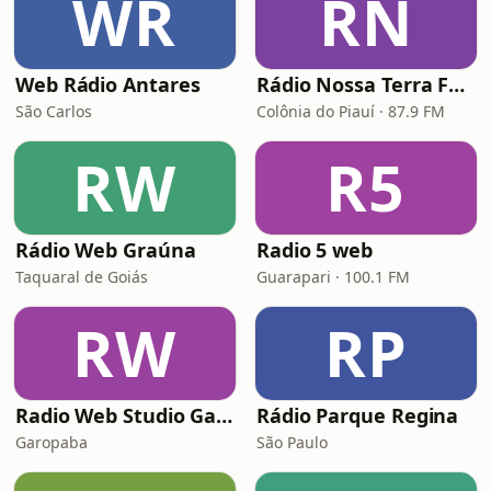
WR
RN
Web Rádio Antares
Rádio Nossa Terra FM 87.9
São Carlos
Colônia do Piauí · 87.9 FM
RW
R5
Rádio Web Graúna
Radio 5 web
Taquaral de Goiás
Guarapari · 100.1 FM
RW
RP
Radio Web Studio Garopaba
Rádio Parque Regina
Garopaba
São Paulo