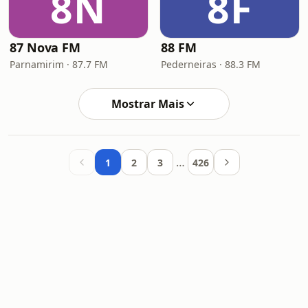
8N
8F
87 Nova FM
88 FM
Parnamirim · 87.7 FM
Pederneiras · 88.3 FM
Mostrar Mais
…
1
2
3
426