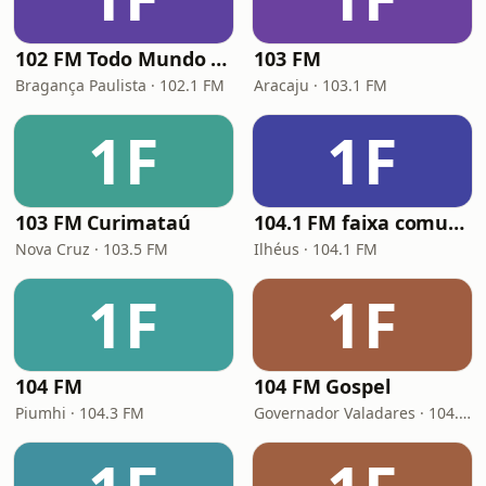
102 FM Todo Mundo Ouve
103 FM
Bragança Paulista · 102.1 FM
Aracaju · 103.1 FM
1F
1F
103 FM Curimataú
104.1 FM faixa comunitária Ilhéus Bahia
Nova Cruz · 103.5 FM
Ilhéus · 104.1 FM
1F
1F
104 FM
104 FM Gospel
Piumhi · 104.3 FM
Governador Valadares · 104.9 FM