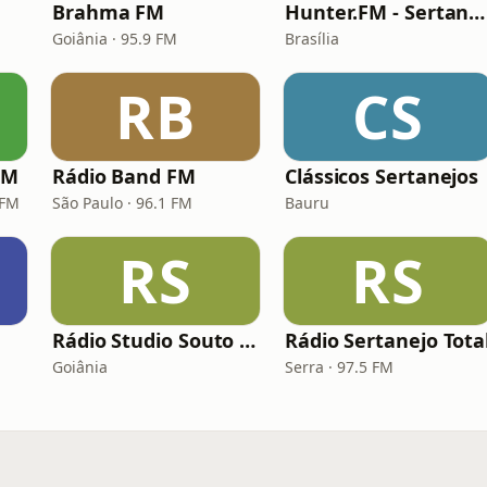
Brahma FM
Hunter.FM - Sertanejo
Goiânia · 95.9 FM
Brasília
RB
CS
FM
Rádio Band FM
Clássicos Sertanejos
 FM
São Paulo · 96.1 FM
Bauru
RS
RS
Rádio Studio Souto - Sertaneja
Rádio Sertanejo Tota
Goiânia
Serra · 97.5 FM