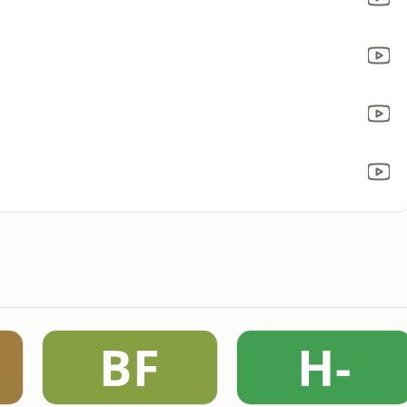
BF
H-