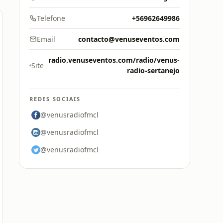
Telefone
+56962649986
Email
contacto@venuseventos.com
radio.venuseventos.com/radio/venus-
Site
radio-sertanejo
REDES SOCIAIS
@venusradiofmcl
@venusradiofmcl
@venusradiofmcl