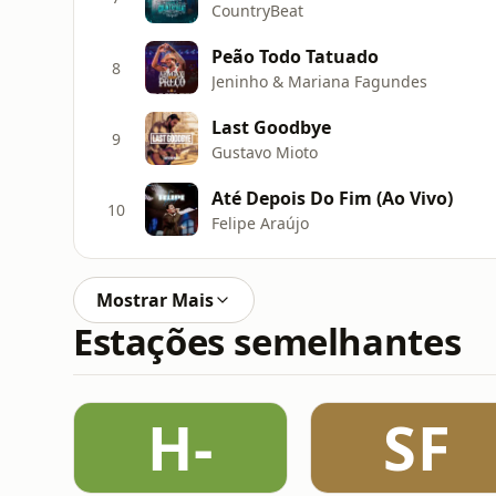
CountryBeat
Peão Todo Tatuado
8
Jeninho & Mariana Fagundes
Last Goodbye
9
Gustavo Mioto
Até Depois Do Fim (Ao Vivo)
10
Felipe Araújo
Mostrar Mais
Estações semelhantes
H-
SF