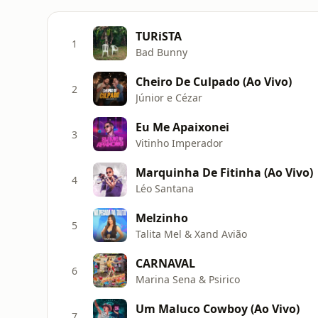
TURiSTA
1
Bad Bunny
Cheiro De Culpado (Ao Vivo)
2
Júnior e Cézar
Eu Me Apaixonei
3
Vitinho Imperador
Marquinha De Fitinha (Ao Vivo)
4
Léo Santana
Melzinho
5
Talita Mel & Xand Avião
CARNAVAL
6
Marina Sena & Psirico
Um Maluco Cowboy (Ao Vivo)
7