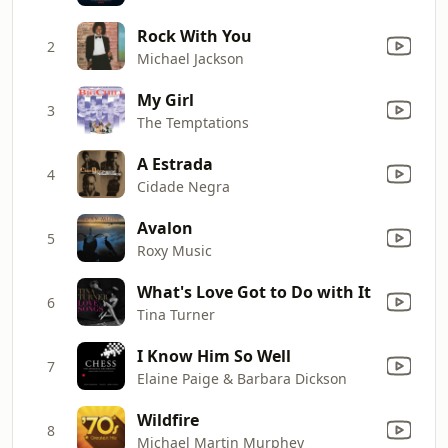
Rock With You
2
Michael Jackson
My Girl
3
The Temptations
A Estrada
4
Cidade Negra
Avalon
5
Roxy Music
What's Love Got to Do with It
6
Tina Turner
I Know Him So Well
7
Elaine Paige & Barbara Dickson
Wildfire
8
Michael Martin Murphey