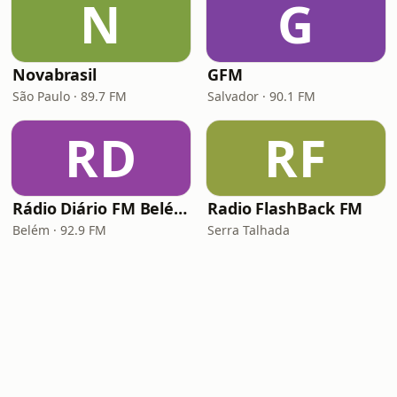
N
G
Novabrasil
GFM
São Paulo · 89.7 FM
Salvador · 90.1 FM
RD
RF
Rádio Diário FM Belém
Radio FlashBack FM
Belém · 92.9 FM
Serra Talhada