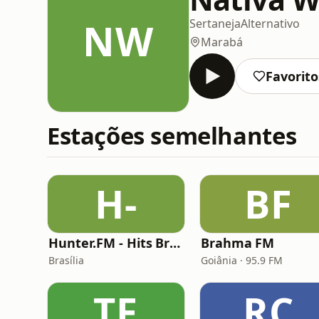
NW
Sertaneja
Alternativo
Marabá
Favorito
Estações semelhantes
H-
BF
Hunter.FM - Hits Brasil
Brahma FM
Brasília
Goiânia · 95.9 FM
TF
RC