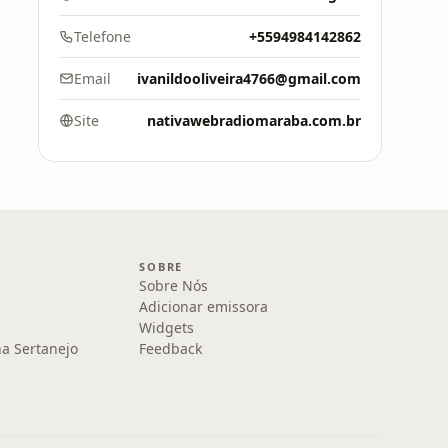
Telefone
+5594984142862
Email
ivanildooliveira4766@gmail.com
Site
nativawebradiomaraba.com.br
SOBRE
Sobre Nós
Adicionar emissora
Widgets
na Sertanejo
Feedback