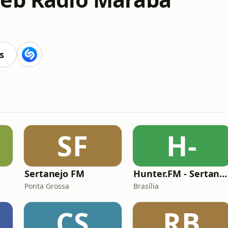
s
SF
H-
Sertanejo FM
Hunter.FM - Sertanejo
Ponta Grossa
Brasília
CS
RB