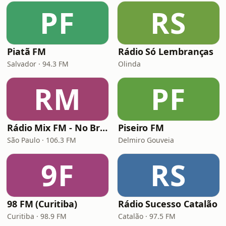
PF
RS
Piatã FM
Rádio Só Lembranças
Salvador · 94.3 FM
Olinda
RM
PF
Rádio Mix FM - No Break
Piseiro FM
São Paulo · 106.3 FM
Delmiro Gouveia
9F
RS
98 FM (Curitiba)
Rádio Sucesso Catalão
Curitiba · 98.9 FM
Catalão · 97.5 FM