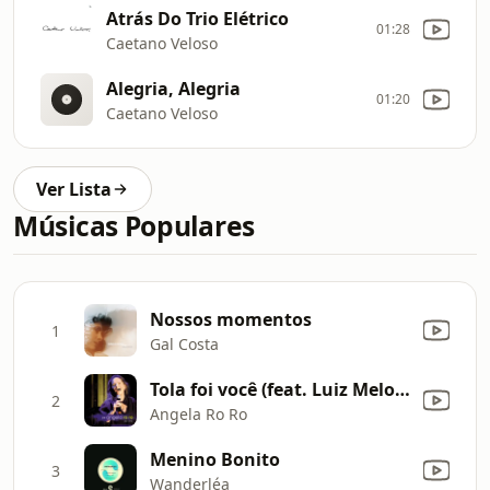
Atrás Do Trio Elétrico
01:28
Caetano Veloso
Alegria, Alegria
01:20
Caetano Veloso
Ver Lista
Músicas Populares
Nossos momentos
1
Gal Costa
Tola foi você (feat. Luiz Melodia) [Ao vivo]
2
Angela Ro Ro
Menino Bonito
3
Wanderléa