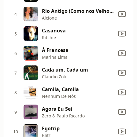
Rio Antigo (Como nos Velhos Tempos)
4
Alcione
Casanova
5
Ritchie
À Francesa
6
Marina Lima
Cada um, Cada um
7
Cláudio Zoli
Camila, Camila
8
Nenhum De Nós
Agora Eu Sei
9
Zero & Paulo Ricardo
Egotrip
10
Blitz