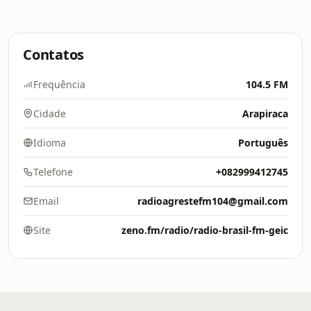
Contatos
Frequência
104.5 FM
Cidade
Arapiraca
Idioma
Português
Telefone
+082999412745
Email
radioagrestefm104@gmail.com
Site
zeno.fm/radio/radio-brasil-fm-geic