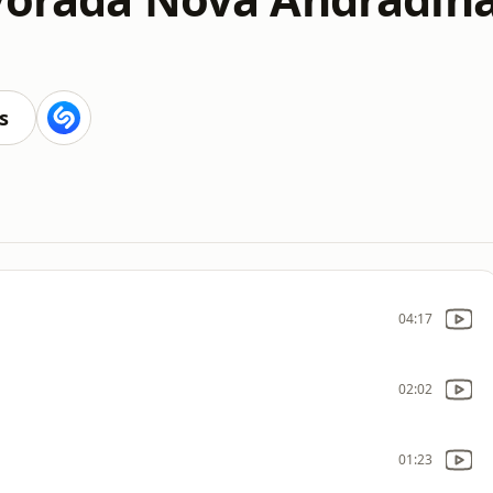
s
04:17
02:02
01:23