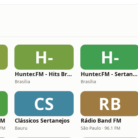
H-
H-
Hunter.FM - Hits Brasil
Hunter.FM - Sertanejo
Brasília
Brasília
CS
RB
FM
Clássicos Sertanejos
Rádio Band FM
 FM
Bauru
São Paulo · 96.1 FM