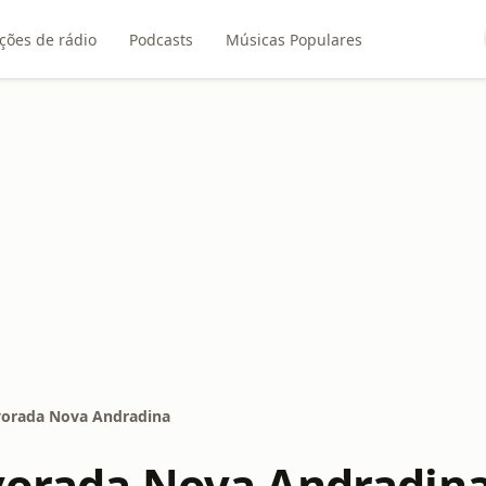
ções de rádio
Podcasts
Músicas Populares
vorada Nova Andradina
vorada Nova Andradin