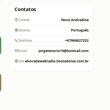
Contatos
Cidade
Nova Andradina
Idioma
Português
Telefone
+67984827252
Email
jorgetenorio10@hotmail.com
Site
alvoradawebradio.hostadonai.com.br