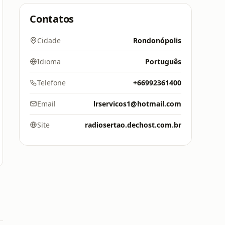
Contatos
Cidade
Rondonópolis
Idioma
Português
Telefone
+66992361400
Email
lrservicos1@hotmail.com
Site
radiosertao.dechost.com.br