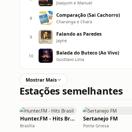
Joaquim e Manuel
Comparação (Sai Cachorro)
8
Charanga e Chara
Falando as Paredes
9
Jayne
Balada do Buteco (Ao Vivo)
10
Gusttavo Lima
Mostrar Mais
Estações semelhantes
Hunter.FM - Hits Brasil
Sertanejo FM
Brasília
Ponta Grossa