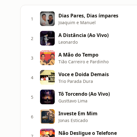
Dias Pares, Dias ímpares
1
Joaquim e Manuel
A Distância (Ao Vivo)
2
Leonardo
A Mão do Tempo
3
Tião Carreiro e Pardinho
Voce e Doida Demais
4
Trio Parada Dura
Tô Torcendo (Ao Vivo)
5
Gusttavo Lima
Investe Em Mim
6
Jonas Esticado
Não Desligue o Telefone
7