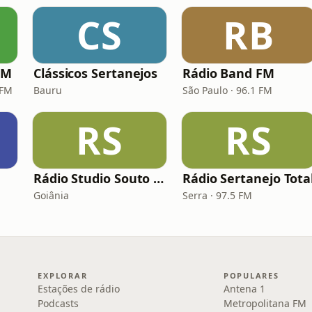
CS
RB
FM
Clássicos Sertanejos
Rádio Band FM
 FM
Bauru
São Paulo · 96.1 FM
RS
RS
Rádio Studio Souto - Sertaneja
Rádio Sertanejo Tota
Goiânia
Serra · 97.5 FM
EXPLORAR
POPULARES
Estações de rádio
Antena 1
Podcasts
Metropolitana FM