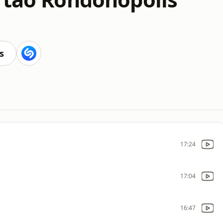
s
17:24
17:04
16:47