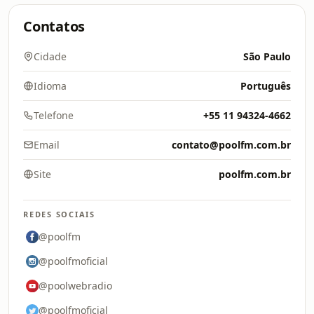
Contatos
Cidade
São Paulo
Idioma
Português
Telefone
+55 11 94324-4662
Email
contato@poolfm.com.br
Site
poolfm.com.br
REDES SOCIAIS
@poolfm
@poolfmoficial
@poolwebradio
@poolfmoficial