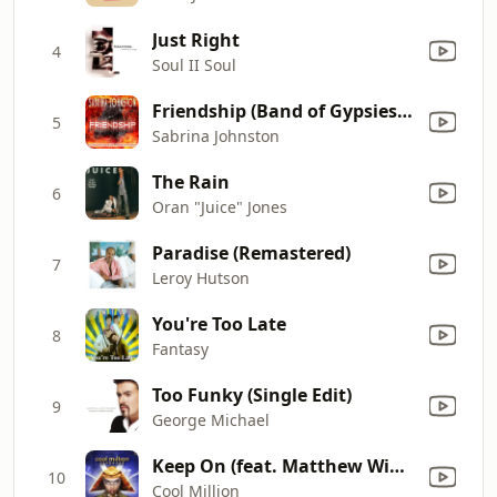
Just Right
4
Soul II Soul
Friendship (Band of Gypsies Album Edit)
5
Sabrina Johnston
The Rain
6
Oran "Juice" Jones
Paradise (Remastered)
7
Leroy Hutson
You're Too Late
8
Fantasy
Too Funky (Single Edit)
9
George Michael
Keep On (feat. Matthew Winchester)
10
Cool Million