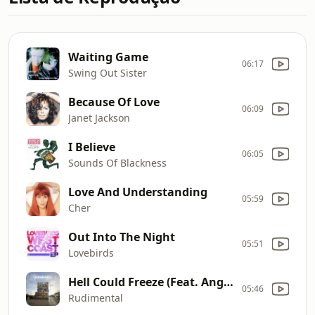
Waiting Game
06:17
Swing Out Sister
Because Of Love
06:09
Janet Jackson
I Believe
06:05
Sounds Of Blackness
Love And Understanding
05:59
Cher
Out Into The Night
05:51
Lovebirds
Hell Could Freeze (Feat. Angel Haze)
05:46
Rudimental