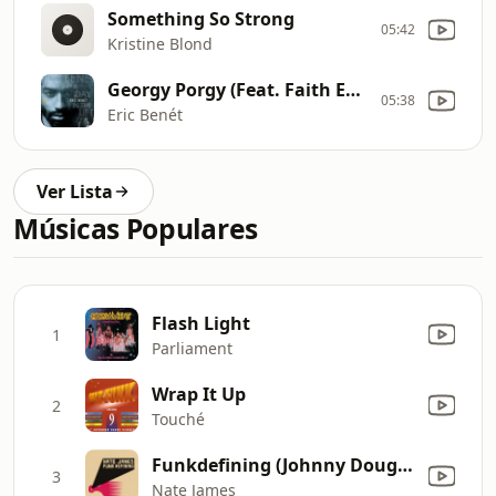
Something So Strong
05:42
Kristine Blond
Georgy Porgy (Feat. Faith Evans)
05:38
Eric Benét
Ver Lista
Músicas Populares
Flash Light
1
Parliament
Wrap It Up
2
Touché
Funkdefining (Johnny Douglas Radio Edit)
3
Nate James