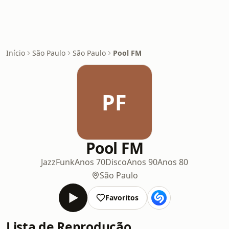
Início
São Paulo
São Paulo
Pool FM
PF
Pool FM
Jazz
Funk
Anos 70
Disco
Anos 90
Anos 80
São Paulo
Favoritos
Lista de Reprodução