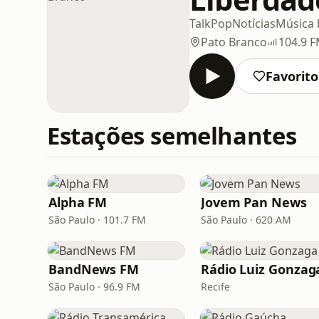
Talk
Pop
Notícias
Música b
Pato Branco
104.9 
Favorito
Estações semelhantes
Alpha FM
Jovem Pan News
São Paulo · 101.7 FM
São Paulo · 620 AM
BandNews FM
Rádio Luiz Gonzag
São Paulo · 96.9 FM
Recife