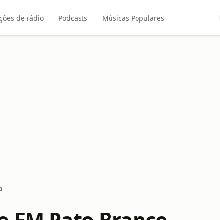
ções de rádio
Podcasts
Músicas Populares
o
e FM Pato Branco