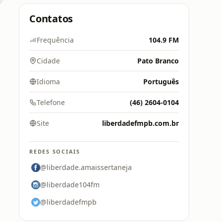
Contatos
Frequência
104.9 FM
Cidade
Pato Branco
Idioma
Português
Telefone
(46) 2604-0104
Site
liberdadefmpb.com.br
REDES SOCIAIS
@liberdade.amaissertaneja
@liberdade104fm
@liberdadefmpb