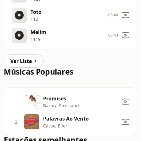
Toto
08:46
112
Melim
08:43
1119
Ver Lista
Músicas Populares
Promises
1
Barbra Streisand
Palavras Ao Vento
2
Cássia Eller
Estações semelhantes