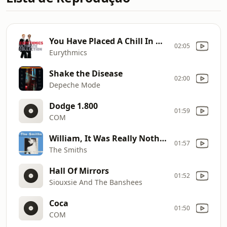
You Have Placed A Chill In My Heart
02:05
Eurythmics
Shake the Disease
02:00
Depeche Mode
Dodge 1.800
01:59
COM
William, It Was Really Nothing
01:57
The Smiths
Hall Of Mirrors
01:52
Siouxsie And The Banshees
Coca
01:50
COM