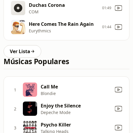
Duchas Corona
01:49
COM
Here Comes The Rain Again
01:44
Eurythmics
Ver Lista
Músicas Populares
Call Me
1
Blondie
Enjoy the Silence
2
Depeche Mode
Psycho Killer
3
Talking Heads