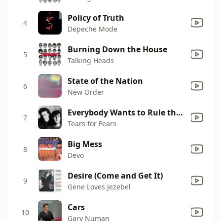
Policy of Truth
4
Depeche Mode
Burning Down the House
5
Talking Heads
State of the Nation
6
New Order
Everybody Wants to Rule the World
7
Tears for Fears
Big Mess
8
Devo
Desire (Come and Get It)
9
Gene Loves Jezebel
Cars
10
Gary Numan