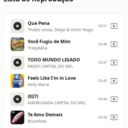
Que Pena
03:51
Thales Lessa, Diego & Victor Hugo
Você Fugiu de Mim
03:48
Tropykália
TODO MUNDO LIGADO
03:47
RADIO CAPITAL DO MEL
Feels Like I'm in Love
03:45
Kelly Marie
(027)
03:44
MADRUGADA CAPITAL DO MEL
Te Amo Demais
03:39
Brucelose