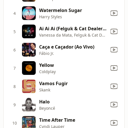
Watermelon Sugar
4
Harry Styles
Ai Ai Ai (Felguk & Cat Dealers Remix)
5
Vanessa da Mata, Felguk & Cat Dealers
Caça e Caçador (Ao Vivo)
6
Fábio Jr.
Yellow
7
Coldplay
Vamos Fugir
8
Skank
Halo
9
Beyoncé
Time After Time
10
Cyndi Lauper