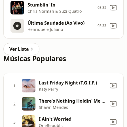
Stumblin' In
03:35
Chris Norman & Suzi Quatro
Última Saudade (Ao Vivo)
03:33
Henrique e Juliano
Ver Lista
Músicas Populares
Last Friday Night (T.G.I.F.)
1
Katy Perry
There's Nothing Holdin' Me Back
2
Shawn Mendes
I Ain't Worried
3
OneRepublic