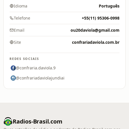
Idioma
Português
Telefone
+55(11) 95306-0998
Email
ou20daviola@gmail.com
Site
confrariadaviola.com.br
REDES SOCIAIS
@confraria.daviola.9
@confrariadaviolajundiai
Radios-Brasil.com