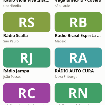
Rádio Viola Viva Instrumental
Vagalume.FM - Covers
Uberlândia
São Paulo
RS
RB
Rádio Scalla
Rádio Brasil Espírita Canal 2
São Paulo
Maceió
RJ
RA
Rádio Jampa
RÁDIO AUTO CURA
João Pessoa
Nova Friburgo
RC
RN