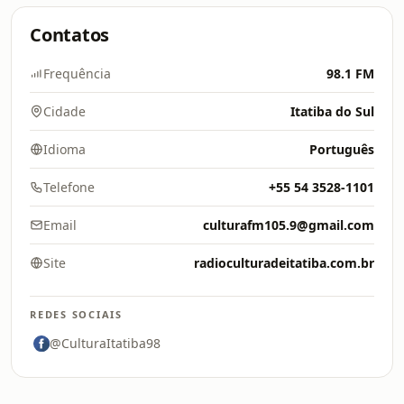
Contatos
Frequência
98.1 FM
Cidade
Itatiba do Sul
Idioma
Português
Telefone
+55 54 3528-1101
Email
culturafm105.9@gmail.com
Site
radioculturadeitatiba.com.br
REDES SOCIAIS
@CulturaItatiba98