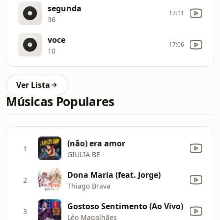
segunda
17:11
36
voce
17:06
10
Ver Lista
Músicas Populares
(não) era amor
1
GIULIA BE
Dona Maria (feat. Jorge)
2
Thiago Brava
Gostoso Sentimento (Ao Vivo)
3
Léo Magalhães