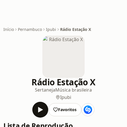
Início
Pernambuco
Ipubi
Rádio Estação X
Rádio Estação X
Sertaneja
Música brasileira
Ipubi
Favoritos
Lista de Reprodução