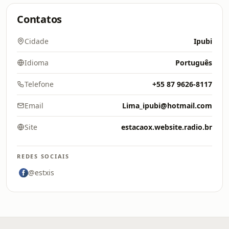
Contatos
Cidade
Ipubi
Idioma
Português
Telefone
+55 87 9626-8117
Email
Lima_ipubi@hotmail.com
Site
estacaox.website.radio.br
REDES SOCIAIS
@estxis