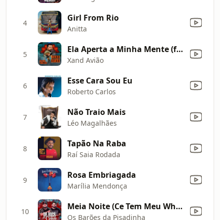
Girl From Rio
4
Anitta
Ela Aperta a Minha Mente (feat. Os Barões da Pisadinha)
5
Xand Avião
Esse Cara Sou Eu
6
Roberto Carlos
Não Traio Mais
7
Léo Magalhães
Tapão Na Raba
8
Raí Saia Rodada
Rosa Embriagada
9
Marília Mendonça
Meia Noite (Ce Tem Meu Whatsapp) [Ao Vivo]
10
Os Barões da Pisadinha