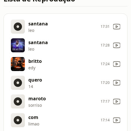
santana
17:31
leo
santana
17:28
leo
britto
17:24
edy
quero
17:20
14
maroto
17:17
sorriso
com
17:14
limao