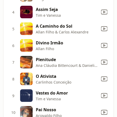
Assim Seja
4
Tim e Vanessa
A Caminho do Sol
5
Allan Filho & Carlos Alexandre
Divino Irmão
6
Allan Filho
Plenitude
7
Ana Cláudia Bittencourt & Danieli Espinoso
O Ativista
8
Carlinhos Conceição
Vestes do Amor
9
Tim e Vanessa
Pai Nosso
10
Ariovaldo Filho