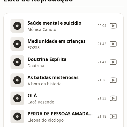
Saúde mental e suicídio
22:04
Mônica Canuto
Mediunidade em crianças
21:42
EO253
Doutrina Espírita
21:41
Doutrina
As batidas misteriosas
21:36
A hora da historia
OLÁ
21:33
Cacá Rezende
PERDA DE PESSOAS AMADAS (reflexão)
21:18
Cleonaldo Ricciopo