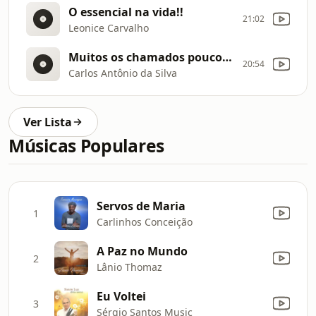
O essencial na vida!!
21:02
Leonice Carvalho
Muitos os chamados poucos os escolhidos
20:54
Carlos Antônio da Silva
Ver Lista
Músicas Populares
Servos de Maria
1
Carlinhos Conceição
A Paz no Mundo
2
Lânio Thomaz
Eu Voltei
3
Sérgio Santos Music