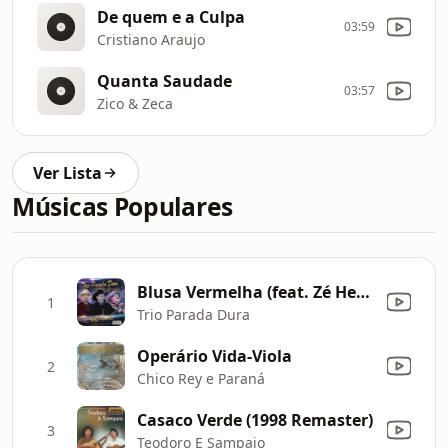
De quem e a Culpa
03:59
Cristiano Araujo
Quanta Saudade
03:57
Zico & Zeca
Ver Lista
Músicas Populares
Blusa Vermelha (feat. Zé Henrique & Gabriel) [Ao Vivo]
1
Trio Parada Dura
Operário Vida-Viola
2
Chico Rey e Paraná
Casaco Verde (1998 Remaster)
3
Teodoro E Sampaio