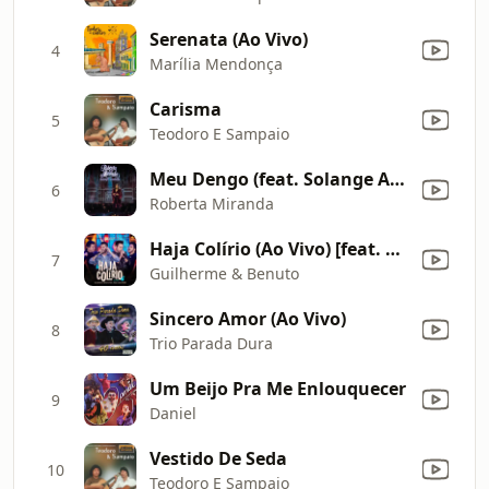
Serenata (Ao Vivo)
4
Marília Mendonça
Carisma
5
Teodoro E Sampaio
Meu Dengo (feat. Solange Almeida) [Ao Vivo]
6
Roberta Miranda
Haja Colírio (Ao Vivo) [feat. Hugo & Guilherme]
7
Guilherme & Benuto
Sincero Amor (Ao Vivo)
8
Trio Parada Dura
Um Beijo Pra Me Enlouquecer
9
Daniel
Vestido De Seda
10
Teodoro E Sampaio