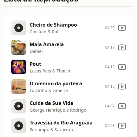
Cheiro de Shampoo
04:20
Chistian & Ralf
Mala Amarela
04:17
Daniel
Pout
04:13
Lucas Reis & Thacio
O menino da porteira
04:10
Luizinho & Limeira
Cuida da Sua Vida
04:07
George Henrique e Rodrigo
Travessia do Rio Araguaia
04:03
Pirilampo & Saracura