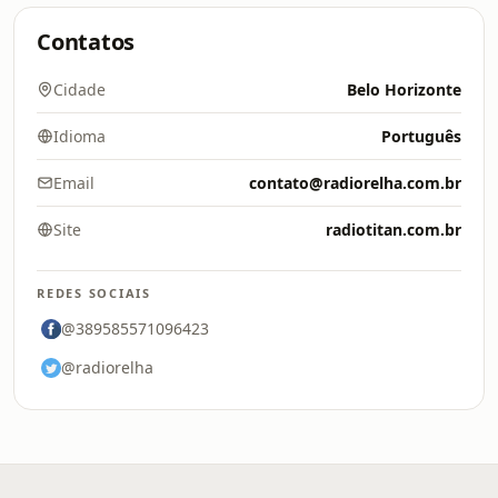
Contatos
Cidade
Belo Horizonte
Idioma
Português
Email
contato@radiorelha.com.br
Site
radiotitan.com.br
REDES SOCIAIS
@389585571096423
@radiorelha