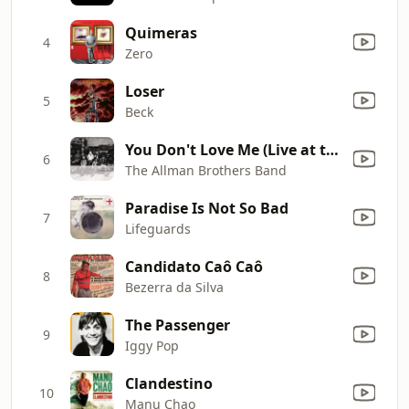
Quimeras
4
Zero
Loser
5
Beck
You Don't Love Me (Live at the Fillmore East, 1971)
6
The Allman Brothers Band
Paradise Is Not So Bad
7
Lifeguards
Candidato Caô Caô
8
Bezerra da Silva
The Passenger
9
Iggy Pop
Clandestino
10
Manu Chao