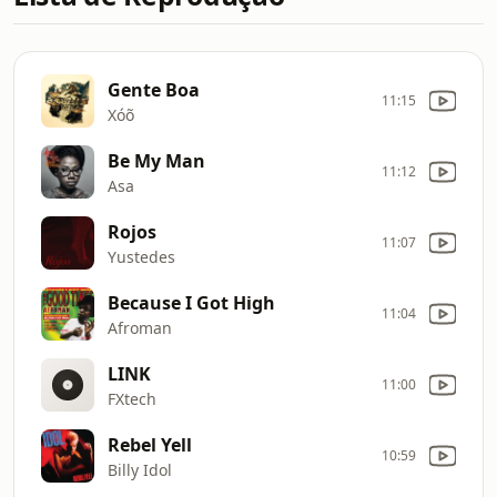
Gente Boa
11:15
Xóõ
Be My Man
11:12
Asa
Rojos
11:07
Yustedes
Because I Got High
11:04
Afroman
LINK
11:00
FXtech
Rebel Yell
10:59
Billy Idol