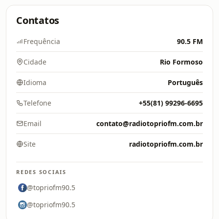
Contatos
Frequência
90.5 FM
Cidade
Rio Formoso
Idioma
Português
Telefone
+55(81) 99296-6695
Email
contato@radiotopriofm.com.br
Site
radiotopriofm.com.br
REDES SOCIAIS
@topriofm90.5
@topriofm90.5