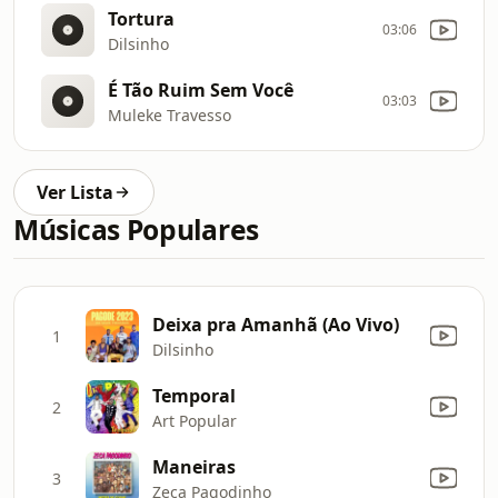
Tortura
03:06
Dilsinho
É Tão Ruim Sem Você
03:03
Muleke Travesso
Ver Lista
Músicas Populares
Deixa pra Amanhã (Ao Vivo)
1
Dilsinho
Temporal
2
Art Popular
Maneiras
3
Zeca Pagodinho