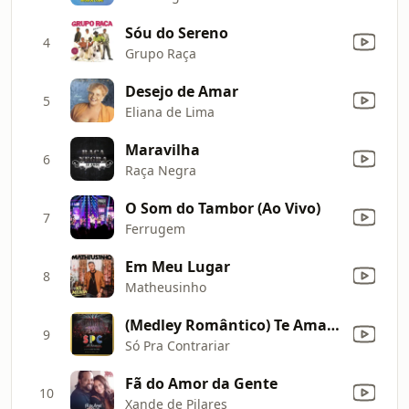
Sóu do Sereno
4
Grupo Raça
Desejo de Amar
5
Eliana de Lima
Maravilha
6
Raça Negra
O Som do Tambor (Ao Vivo)
7
Ferrugem
Em Meu Lugar
8
Matheusinho
(Medley Romântico) Te Amar Sem Medo / Meu Jeito de Ser / Dói Demais (Ao Vivo)
9
Só Pra Contrariar
Fã do Amor da Gente
10
Xande de Pilares