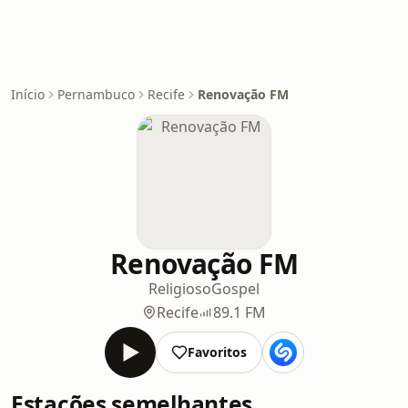
Início
Pernambuco
Recife
Renovação FM
Renovação FM
Religioso
Gospel
Recife
89.1 FM
Favoritos
Estações semelhantes