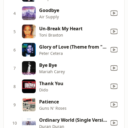
Goodbye
4
Air Supply
Un-Break My Heart
5
Toni Braxton
Glory of Love (Theme from "the Karate Kid, Pt. II")
6
Peter Cetera
Bye Bye
7
Mariah Carey
Thank You
8
Dido
Patience
9
Guns N' Roses
Ordinary World (Single Version)
10
Duran Duran