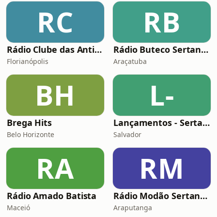
RC
RB
Rádio Clube das Antigas Floripa
Rádio Buteco Sertanejo
Florianópolis
Araçatuba
BH
L-
Brega Hits
Lançamentos - Sertanejo e Sofrência
Belo Horizonte
Salvador
RA
RM
Rádio Amado Batista
Rádio Modão Sertanejo
Maceió
Araputanga