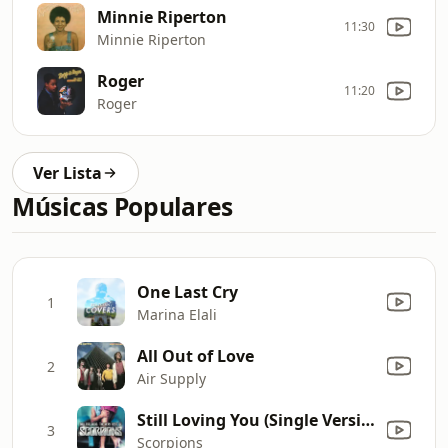
Minnie Riperton
11:30
Minnie Riperton
Roger
11:20
Roger
Ver Lista
Músicas Populares
One Last Cry
1
Marina Elali
All Out of Love
2
Air Supply
Still Loving You (Single Version)
3
Scorpions