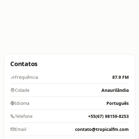
Contatos
Frequência
87.9 FM
Cidade
Anaurilândia
Idioma
Português
Telefone
+55(67) 98159-8253
Email
contato@tropicalfm.com