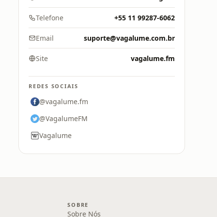
Telefone
+55 11 99287-6062
Email
suporte@vagalume.com.br
Site
vagalume.fm
REDES SOCIAIS
@vagalume.fm
@VagalumeFM
Vagalume
SOBRE
Sobre Nós