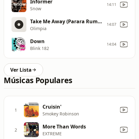
Informer
14:11
Snow
Take Me Away (Parara Rumpa)
14:07
Olimpia
Down
14:04
Blink 182
Ver Lista
Músicas Populares
Cruisin'
1
Smokey Robinson
More Than Words
2
EXTREME