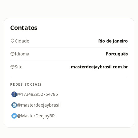
Contatos
Cidade
Rio de Janeiro
Idioma
Português
Site
masterdeejaybrasil.com.br
REDES SOCIAIS
@173482952754785
@masterdeejaybrasil
@MasterDeejayBR