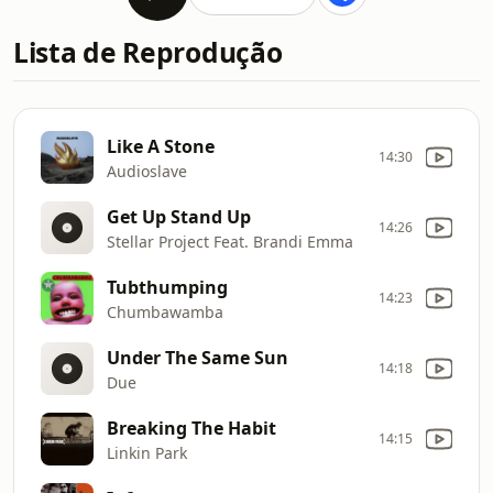
Lista de Reprodução
Like A Stone
14:30
Audioslave
Get Up Stand Up
14:26
Stellar Project Feat. Brandi Emma
Tubthumping
14:23
Chumbawamba
Under The Same Sun
14:18
Due
Breaking The Habit
14:15
Linkin Park