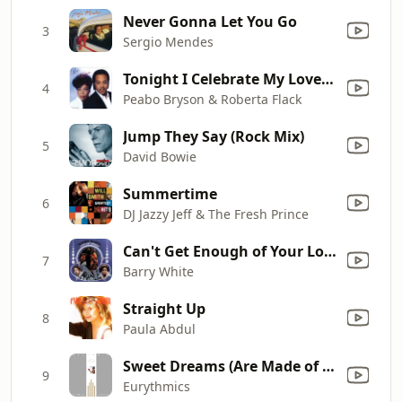
Never Gonna Let You Go
3
Sergio Mendes
Tonight I Celebrate My Love (feat. Roberta Flack)
4
Peabo Bryson & Roberta Flack
Jump They Say (Rock Mix)
5
David Bowie
Summertime
6
DJ Jazzy Jeff & The Fresh Prince
Can't Get Enough of Your Love, Babe
7
Barry White
Straight Up
8
Paula Abdul
Sweet Dreams (Are Made of This)
9
Eurythmics