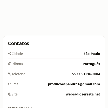
Contatos
Cidade
São Paulo
Idioma
Português
Telefone
+55 11 91216-3004
Email
producoespereira1@gmail.com
Site
webradioseresta.net
REDES SOCIAIS