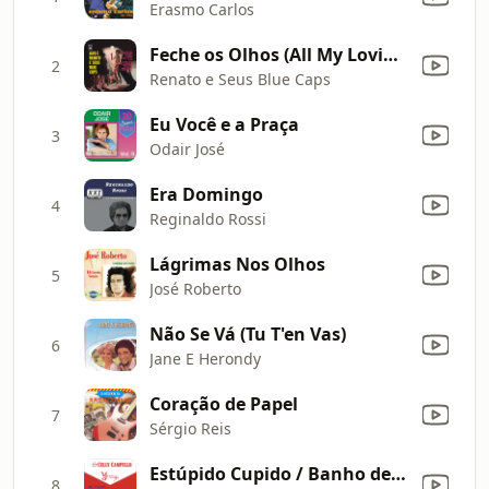
Erasmo Carlos
Feche os Olhos (All My Loving)
2
Renato e Seus Blue Caps
Eu Você e a Praça
3
Odair José
Era Domingo
4
Reginaldo Rossi
Lágrimas Nos Olhos
5
José Roberto
Não Se Vá (Tu T'en Vas)
6
Jane E Herondy
Coração de Papel
7
Sérgio Reis
Estúpido Cupido / Banho de Lua (Ao vivo)
8