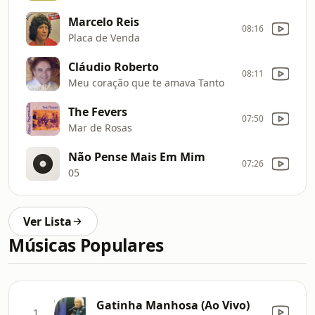
Marcelo Reis
08:16
Placa de Venda
Cláudio Roberto
08:11
Meu coração que te amava Tanto
The Fevers
07:50
Mar de Rosas
Não Pense Mais Em Mim
07:26
05
Ver Lista
Músicas Populares
Gatinha Manhosa (Ao Vivo)
1