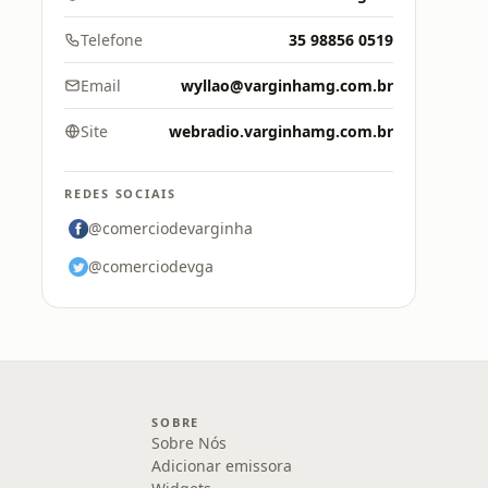
Telefone
35 98856 0519
Email
wyllao@varginhamg.com.br
Site
webradio.varginhamg.com.br
REDES SOCIAIS
@comerciodevarginha
@comerciodevga
SOBRE
Sobre Nós
Adicionar emissora