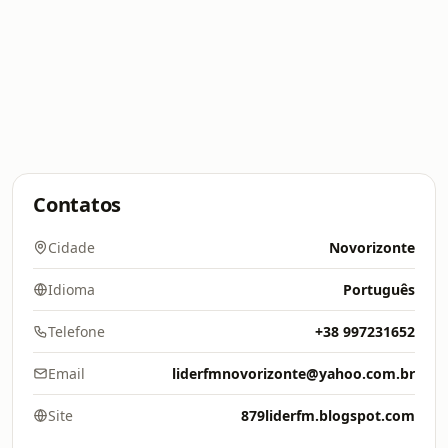
Contatos
Cidade
Novorizonte
Idioma
Português
Telefone
+38 997231652
Email
liderfmnovorizonte@yahoo.com.br
Site
879liderfm.blogspot.com