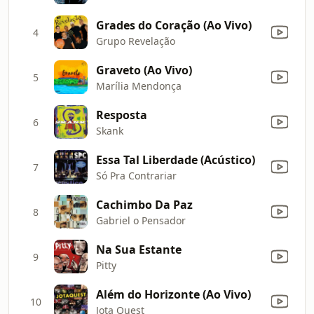
Grades do Coração (Ao Vivo)
4
Grupo Revelação
Graveto (Ao Vivo)
5
Marília Mendonça
Resposta
6
Skank
Essa Tal Liberdade (Acústico)
7
Só Pra Contrariar
Cachimbo Da Paz
8
Gabriel o Pensador
Na Sua Estante
9
Pitty
Além do Horizonte (Ao Vivo)
10
Jota Quest