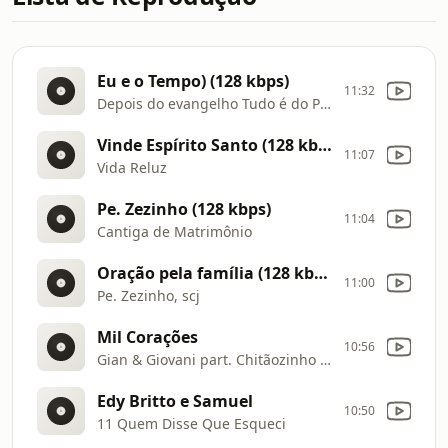
Eu e o Tempo) (128 kbps)
11:32
Depois do evangelho Tudo é do Pai (DVD AO VIVO
Vinde Espírito Santo (128 kbps)
11:07
Vida Reluz
Pe. Zezinho (128 kbps)
11:04
Cantiga de Matrimônio
Oração pela família (128 kbps)
11:00
Pe. Zezinho, scj
Mil Corações
10:56
Gian & Giovani part. Chitãozinho & Xororó
Edy Britto e Samuel
10:50
11 Quem Disse Que Esqueci