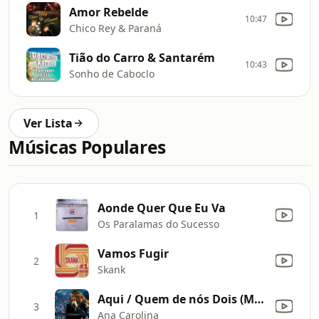
Amor Rebelde
10:47
Chico Rey & Paraná
Tião do Carro & Santarém
10:43
Sonho de Caboclo
Ver Lista
Músicas Populares
Aonde Quer Que Eu Va
1
Os Paralamas do Sucesso
Vamos Fugir
2
Skank
Aqui / Quem de nós Dois (Multishow Ao Vivo)
3
Ana Carolina