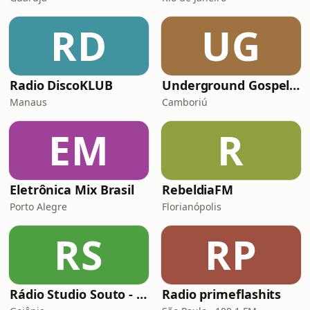
RD
UG
Radio DiscoKLUB
Underground Gospel Radio
Manaus
Camboriú
EM
R
Eletrônica Mix Brasil
RebeldiaFM
Porto Alegre
Florianópolis
RS
RP
Rádio Studio Souto - Electro House
Radio primeflashits