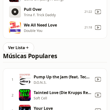
Pull Over
21:22
Trina F. Trick Daddy
We All Need Love
21:18
Double You
Ver Lista
Músicas Populares
Pump Up the Jam (feat. Technotronic) [D.O.N.S. Club Remake]
1
D.O.N.S.
Tainted Love (Die Krupps Remix)
2
Soft Cell
Your Love