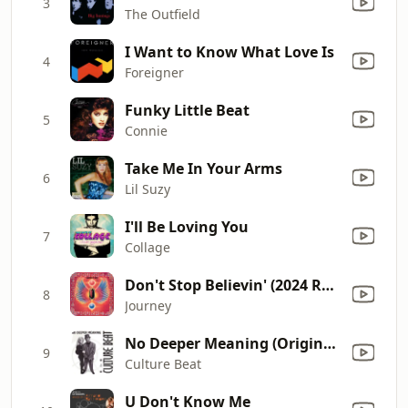
3
The Outfield
I Want to Know What Love Is
4
Foreigner
Funky Little Beat
5
Connie
Take Me In Your Arms
6
Lil Suzy
I'll Be Loving You
7
Collage
Don't Stop Believin' (2024 Remaster)
8
Journey
No Deeper Meaning (Original Radio Edit)
9
Culture Beat
U Don't Know Me