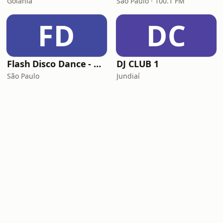
Goiânia
São Paulo · 100.1 FM
FD
DC
Flash Disco Dance - Old School
DJ CLUB 1
São Paulo
Jundiaí