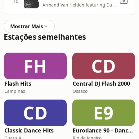
10
Armand Van Helden featuring Duane Harden
Mostrar Mais
Estações semelhantes
FH
CD
Flash Hits
Central DJ Flash 2000
Campinas
Osasco
CD
E9
Classic Dance Hits
Eurodance 90 - Dance Anos 90
Guarujá
Rio de Janeiro