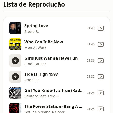
Lista de Reprodução
Spring Love
21:43
Stevie B.
Who Can It Be Now
21:40
Men At Work
Girls Just Wanna Have Fun
21:36
Cindi Lauper
Tide Is High 1997
21:32
Angelina
Girl You Know It's True (Radio Version)
21:28
Centory Feat. Trey D.
The Power Station (Bang A Gong)
21:25
Get It On (Bang A Gong)