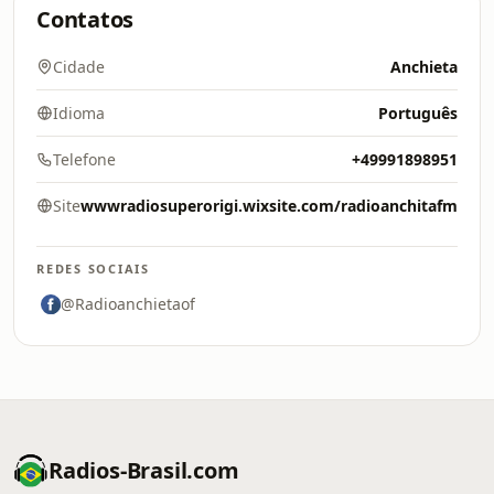
Contatos
Cidade
Anchieta
Idioma
Português
Telefone
+49991898951
Site
wwwradiosuperorigi.wixsite.com/radioanchitafm
REDES SOCIAIS
@Radioanchietaof
Radios-Brasil.com