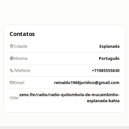
Contatos
Cidade
Esplanada
Idioma
Português
Telefone
+71985555630
Email
reinaldo1968juridico@gmail.com
zeno.fm/radio/radio-quilombola-de-mucambinho-
Site
esplanada-bahia