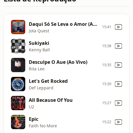
Daqui Só Se Leva o Amor (Acústico)
15:41
Jota Quest
Sukiyaki
15:38
Kenny Ball
Desculpe O Aue (Ao Vivo)
15:35
Rita Lee
Let's Get Rocked
15:30
Def Leppard
All Because Of You
15:27
U2
Epic
15:22
Faith No More