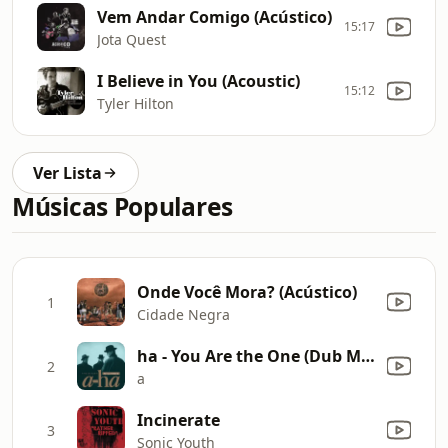
Vem Andar Comigo (Acústico)
15:17
Jota Quest
I Believe in You (Acoustic)
15:12
Tyler Hilton
Ver Lista
Músicas Populares
Onde Você Mora? (Acústico)
1
Cidade Negra
ha - You Are the One (Dub Mix Edit)
2
a
Incinerate
3
Sonic Youth