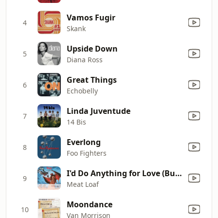
Vamos Fugir
4
Skank
Upside Down
5
Diana Ross
Great Things
6
Echobelly
Linda Juventude
7
14 Bis
Everlong
8
Foo Fighters
I'd Do Anything for Love (But I Won't Do That) [Single Edit]
9
Meat Loaf
Moondance
10
Van Morrison