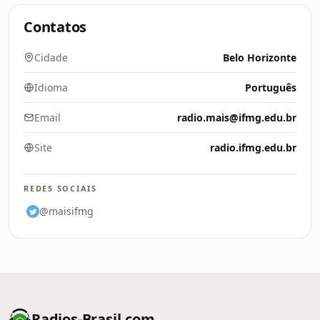
Contatos
Cidade
Belo Horizonte
Idioma
Português
Email
radio.mais@ifmg.edu.br
Site
radio.ifmg.edu.br
REDES SOCIAIS
@maisifmg
Radios-Brasil.com