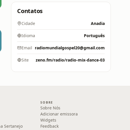
Contatos
Cidade
Anadia
Idioma
Português
Email
radiomundialgospel20@gmail.com
Site
zeno.fm/radio/radio-mix-dance-03
SOBRE
Sobre Nós
Adicionar emissora
Widgets
na Sertanejo
Feedback