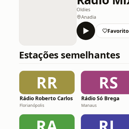
Oldies
Anadia
Favorito
Estações semelhantes
RR
RS
Rádio Roberto Carlos
Rádio Só Brega
Florianópolis
Manaus
RA
RL