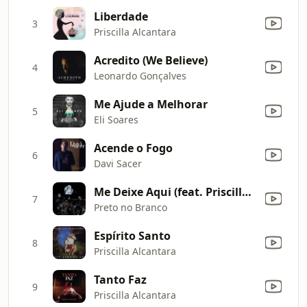
Liberdade
3
Priscilla Alcantara
Acredito (We Believe)
4
Leonardo Gonçalves
Me Ajude a Melhorar
5
Eli Soares
Acende o Fogo
6
Davi Sacer
Me Deixe Aqui (feat. Priscilla Alcantara)
7
Preto no Branco
Espírito Santo
8
Priscilla Alcantara
Tanto Faz
9
Priscilla Alcantara