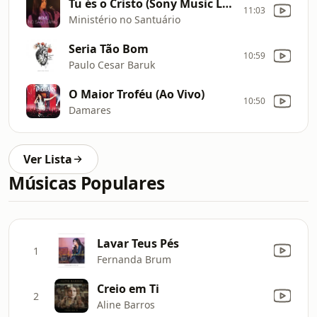
Tu és o Cristo (Sony Music Live) (Ao Vivo)
11:03
Ministério no Santuário
Seria Tão Bom
10:59
Paulo Cesar Baruk
O Maior Troféu (Ao Vivo)
10:50
Damares
Ver Lista
Músicas Populares
Lavar Teus Pés
1
Fernanda Brum
Creio em Ti
2
Aline Barros