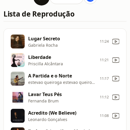
Lista de Reprodução
Lugar Secreto
11:24
Gabriela Rocha
Liberdade
11:21
Priscilla Alcântara
A Partida e o Norte
11:17
estevao queiroga estevao queiroga
Lavar Teus Pés
11:12
Fernanda Brum
Acredito (We Believe)
11:08
Leonardo Gonçalves