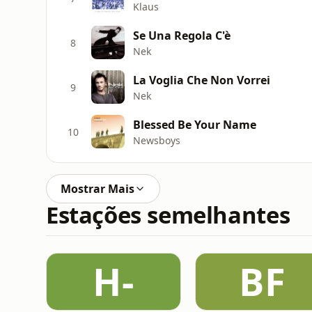
Klaus
Se Una Regola C'è
8
Nek
La Voglia Che Non Vorrei
9
Nek
Blessed Be Your Name
10
Newsboys
Mostrar Mais
Estações semelhantes
H-
BF