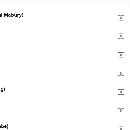
ul Mabury)
g)
obe)