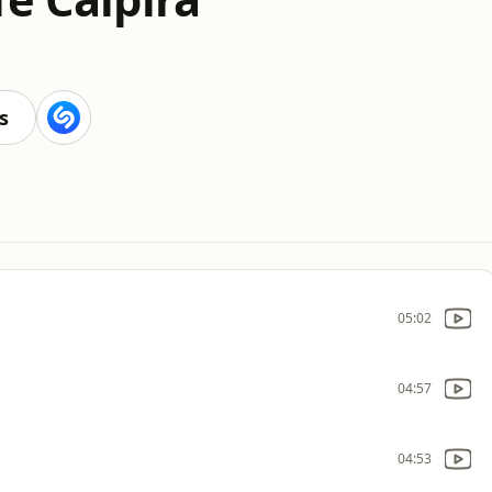
s
05:02
04:57
04:53