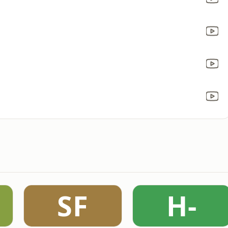
SF
H-