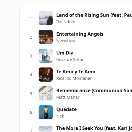
Land of the Rising Sun (feat. Pa
1
Ike Ndolo
Entertaining Angels
2
Newsboys
Um Dia
3
Rosa de Saron
Te Amo y Te Amo
4
Ricardo Montaner
Remembrance (Communion Son
5
Matt Maher
Quédate
6
Nek
The More I Seek You (feat. Kari J
7