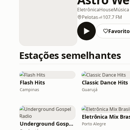
Eletrônica
House
Música 
Pelotas
107.7 FM
Favorito
Estações semelhantes
Flash Hits
Classic Dance Hits
Campinas
Guarujá
Eletrônica Mix Bras
Underground Gospel Radio
Porto Alegre