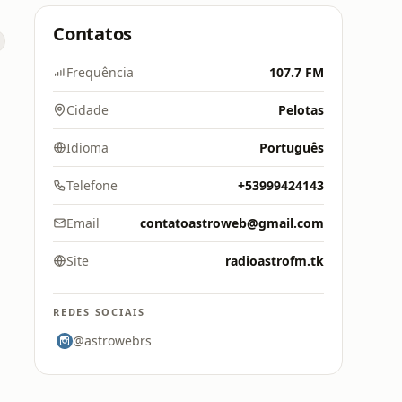
Contatos
s
Frequência
107.7 FM
Cidade
Pelotas
Idioma
Português
Telefone
+53999424143
Email
contatoastroweb@gmail.com
Site
radioastrofm.tk
REDES SOCIAIS
@astrowebrs