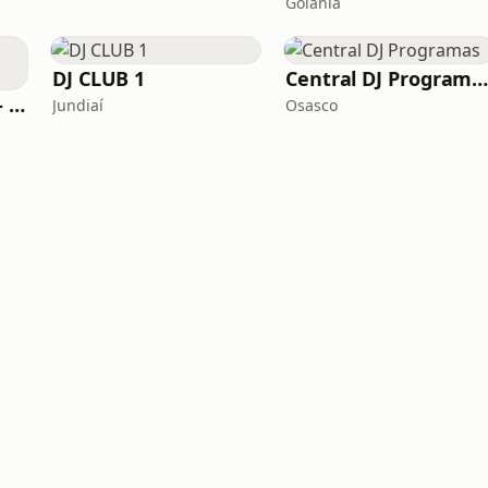
Goiânia
DJ CLUB 1
Central DJ Programa
Flash Disco Dance - Old School
Jundiaí
Osasco