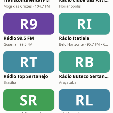
Transcontinental FM
Rádio Clube das Antigas Floripa
Mogi das Cruzes · 104.7 FM
Florianópolis
R9
RI
Rádio 99,5 FM
Rádio Itatiaia
Goiânia · 99.5 FM
Belo Horizonte · 95.7 FM - 610 AM
RT
RB
Rádio Top Sertanejo
Rádio Buteco Sertanejo
Brasília
Araçatuba
SR
RL