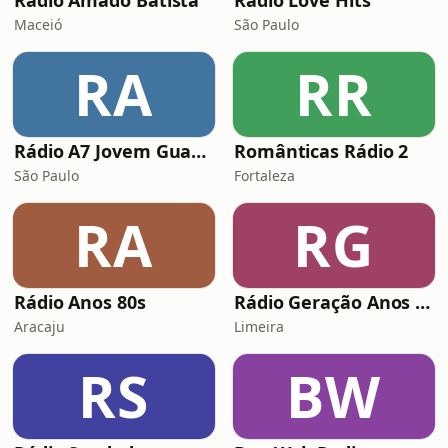
Rádio Amado Batista
Rádio Love Hits
Maceió
São Paulo
RA
RR
Rádio A7 Jovem Guarda FM
Românticas Rádio 2
São Paulo
Fortaleza
RA
RG
Rádio Anos 80s
Rádio Geração Anos 80s Flashback
Aracaju
Limeira
RS
BW