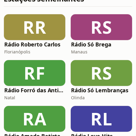
RR
RS
Rádio Roberto Carlos
Rádio Só Brega
Florianópolis
Manaus
RF
RS
Rádio Forró das Antigas
Rádio Só Lembranças
Natal
Olinda
RA
RL