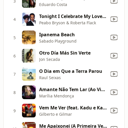
3
Eduardo Costa
Tonight I Celebrate My Love (feat. Roberta Flack)
4
Peabo Bryson & Roberta Flack
Ipanema Beach
5
Sabado Playground
Otro Día Más Sin Verte
6
Jon Secada
O Dia em Que a Terra Parou
7
Raul Seixas
Amante Não Tem Lar (Ao Vivo)
8
Marília Mendonça
Vem Me Ver (feat. Kadu e Kaike) [Ao Vivo]
9
Gilberto e Gilmar
Me Apaixonei (A Primeira Vez Que Eu Te Vi)