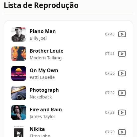
Lista de Reprodução
Piano Man
07:45
Billy Joel
Brother Louie
07:41
Modern Talking
On My Own
07:36
Patti LaBelle
Photograph
07:32
Nickelback
Fire and Rain
07:28
James Taylor
Nikita
07:23
Elton John