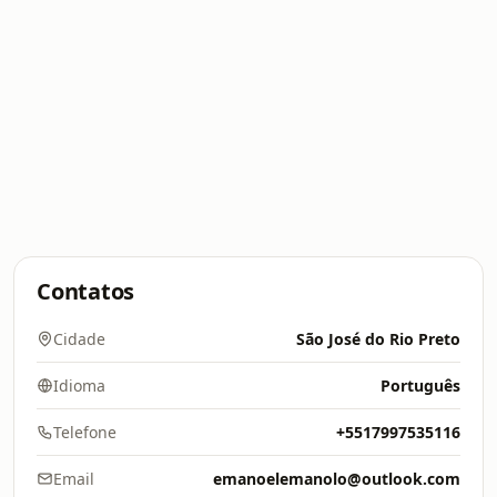
Contatos
Cidade
São José do Rio Preto
Idioma
Português
Telefone
+5517997535116
Email
emanoelemanolo@outlook.com