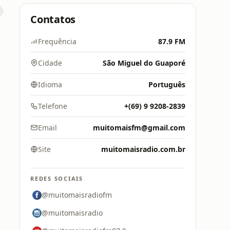
Contatos
Frequência
87.9 FM
Cidade
São Miguel do Guaporé
Idioma
Português
Telefone
+(69) 9 9208-2839
Email
muitomaisfm@gmail.com
Site
muitomaisradio.com.br
REDES SOCIAIS
@muitomaisradiofm
@muitomaisradio