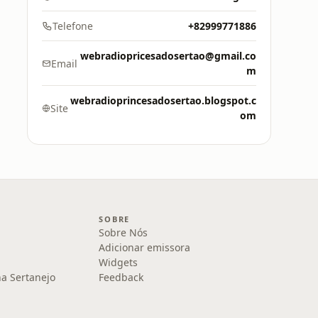
Telefone
+82999771886
webradiopricesadosertao@gmail.co
Email
m
webradioprincesadosertao.blogspot.c
Site
om
SOBRE
Sobre Nós
Adicionar emissora
Widgets
na Sertanejo
Feedback