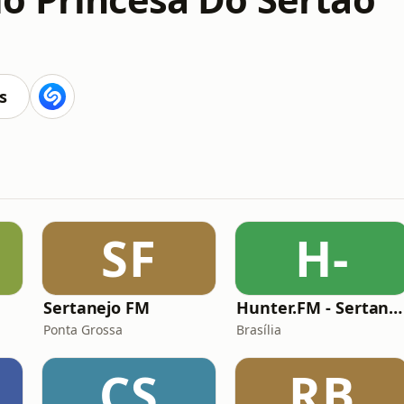
s
SF
H-
Sertanejo FM
Hunter.FM - Sertanejo
Ponta Grossa
Brasília
CS
RB