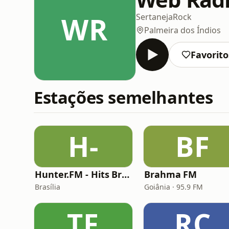
WR
Sertaneja
Rock
Palmeira dos Índios
Favorito
Estações semelhantes
H-
BF
Hunter.FM - Hits Brasil
Brahma FM
Brasília
Goiânia · 95.9 FM
TF
RC