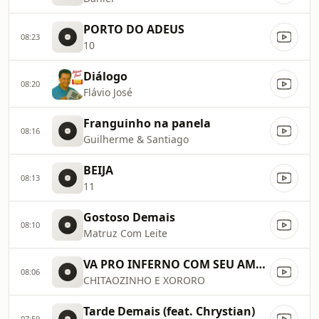
PORTO DO ADEUS
08:23
10
Diálogo
08:20
Flávio José
Franguinho na panela
08:16
Guilherme & Santiago
BEIJA
08:13
11
Gostoso Demais
08:10
Matruz Com Leite
VA PRO INFERNO COM SEU AMOR
08:06
CHITAOZINHO E XORORO
Tarde Demais (feat. Chrystian)
07:59