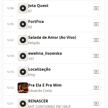
Jota Quest
12:36
01
FortFica
12:35
02
Salada de Amor (Ao Vivo)
12:22
Felipão
ewelina_lisowska
12:18
107
Localização
12:15
Emy
Pra Ela E Pra Mim
12:12
Eduardo Costa
RENASCER
12:11
VHT CONTORNO FM 104,9