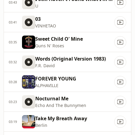
03:43
U
03
03:41
VINHETAO
Sweet Child O' Mine
03:35
Guns N' Roses
Words (Original Version 1983)
03:32
F.R. David
FOREVER YOUNG
03:28
ALPHAVILLE
Nocturnal Me
03:23
Echo And The Bunnymen
Take My Breath Away
03:19
Berlin