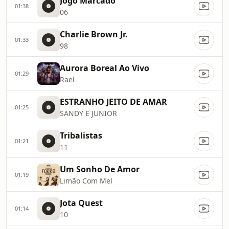
Jogo Marcado
01:38
06
Charlie Brown Jr.
01:33
98
Aurora Boreal Ao Vivo
01:29
Rael
ESTRANHO JEITO DE AMAR
01:25
SANDY E JUNIOR
Tribalistas
01:21
11
Um Sonho De Amor
01:19
Limão Com Mel
Jota Quest
01:14
10