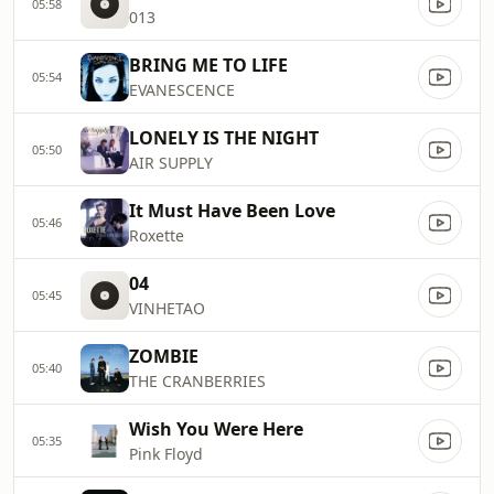
05:58
013
BRING ME TO LIFE
05:54
EVANESCENCE
LONELY IS THE NIGHT
05:50
AIR SUPPLY
It Must Have Been Love
05:46
Roxette
04
05:45
VINHETAO
ZOMBIE
05:40
THE CRANBERRIES
Wish You Were Here
05:35
Pink Floyd