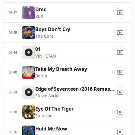
Dmc
06:47
Run
Boys Don't Cry
06:45
The Cure
01
06:44
VINHETAO
Take My Breath Away
06:40
Berlin
Edge of Seventeen (2016 Remaster)
06:34
Stevie Nicks
Eye Of The Tiger
06:30
Survivor
Hold Me Now
06:26