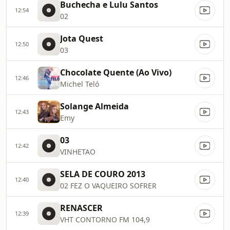
Buchecha e Lulu Santos
12:54
02
Jota Quest
12:50
03
Chocolate Quente (Ao Vivo)
12:46
Michel Teló
Solange Almeida
12:43
Emy
03
12:42
VINHETAO
SELA DE COURO 2013
12:40
02 FEZ O VAQUEIRO SOFRER
RENASCER
12:39
VHT CONTORNO FM 104,9