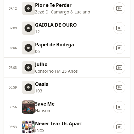
Pior e Te Perder
07:12
Zezé Di Camargo & Luciano
GAIOLA DE OURO
07:09
12
Papel de Bodega
07:06
06
Julho
07:03
Contorno FM 25 Anos
Oasis
06:59
103
Save Me
06:56
Hanson
Never Tear Us Apart
06:53
INXS