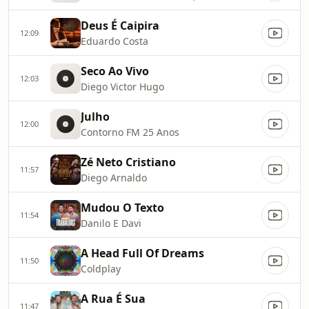
Deus É Caipira
12:09
Eduardo Costa
Seco Ao Vivo
12:03
Diego Victor Hugo
Julho
12:00
Contorno FM 25 Anos
Zé Neto Cristiano
11:57
Diego Arnaldo
Mudou O Texto
11:54
Danilo E Davi
A Head Full Of Dreams
11:50
Coldplay
A Rua É Sua
11:47