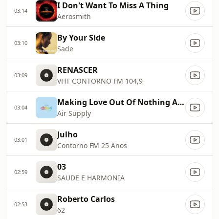
I Don't Want To Miss A Thing
03:14
Aerosmith
By Your Side
03:10
Sade
RENASCER
03:09
VHT CONTORNO FM 104,9
Making Love Out Of Nothing At All
03:04
Air Supply
Julho
03:01
Contorno FM 25 Anos
03
02:59
SAUDE E HARMONIA
Roberto Carlos
02:53
62