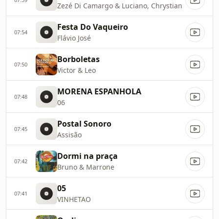
Zezé Di Camargo & Luciano, Chrystian
Festa Do Vaqueiro
07:54
Flávio José
Borboletas
07:50
Victor & Leo
MORENA ESPANHOLA
07:48
06
Postal Sonoro
07:45
Assisão
Dormi na praça
07:42
Bruno & Marrone
05
07:41
VINHETAO