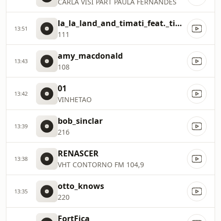
CARLA VISI PART PAULA FERNANDES
la_la_land_and_timati_feat._timbaland_and_grooya
13:51
111
amy_macdonald
13:43
108
01
13:42
VINHETAO
bob_sinclar
13:39
216
RENASCER
13:38
VHT CONTORNO FM 104,9
otto_knows
13:35
220
FortFica