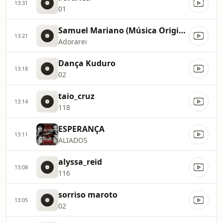
13:31
01
Samuel Mariano (Música Original do CD 2013)
13:21
Adorarei
Dança Kuduro
13:18
02
taio_cruz
13:14
118
ESPERANÇA
13:11
ALIADOS
alyssa_reid
13:08
116
sorriso maroto
13:05
02