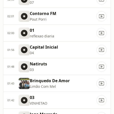
07
Contorno FM
02:01
Pout Porri
01
02:00
reflexao diaria
Capital Inicial
01:56
04
Natiruts
01:48
03
Brinquedo De Amor
01:43
Limão Com Mel
03
01:42
VINHETAO