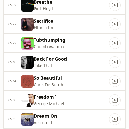
Breathe
05:32
Pink Floyd
Sacrifice
05:27
Elton John
Tubthumping
05:22
Chumbawamba
Back For Good
05:18
Take That
So Beautiful
05:14
Chris De Burgh
Freedom '
05:08
George Michael
Dream On
05:03
Aerosmith