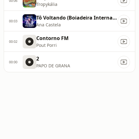
00:06
Tropykália
Tô Voltando (Boiadeira Internacional)
00:03
Ana Castela
Contorno FM
00:02
Pout Porri
2
00:00
PAPO DE GRANA