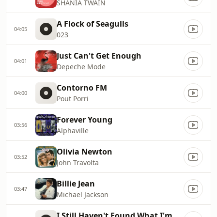
SHANIA TWAIN
A Flock of Seagulls
04:05
023
Just Can't Get Enough
04:01
Depeche Mode
Contorno FM
04:00
Pout Porri
Forever Young
03:56
Alphaville
Olivia Newton
03:52
John Travolta
Billie Jean
03:47
Michael Jackson
I Still Haven't Found What I'm Looking For