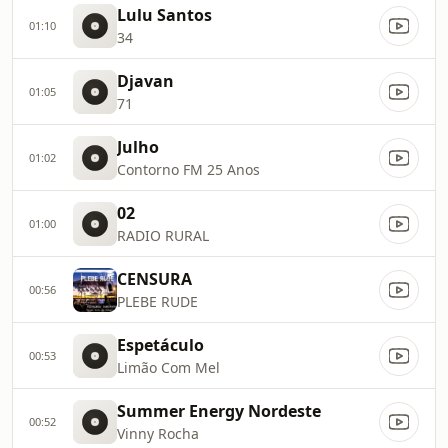
Lulu Santos
01:10
34
Djavan
01:05
71
Julho
01:02
Contorno FM 25 Anos
02
01:00
RADIO RURAL
CENSURA
00:56
PLEBE RUDE
Espetáculo
00:53
Limão Com Mel
Summer Energy Nordeste
00:52
Vinny Rocha