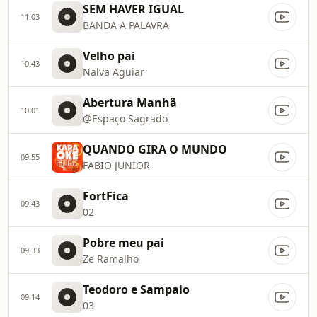
SEM HAVER IGUAL
11:03
BANDA A PALAVRA
Velho pai
10:43
Nalva Aguiar
Abertura Manhã
10:01
@Espaço Sagrado
QUANDO GIRA O MUNDO
09:55
FABIO JUNIOR
FortFica
09:43
02
Pobre meu pai
09:33
Ze Ramalho
Teodoro e Sampaio
09:14
03