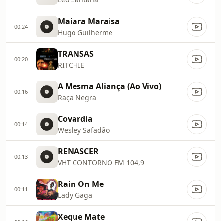
Maiara Maraisa
00:24
Hugo Guilherme
TRANSAS
00:20
RITCHIE
A Mesma Aliança (Ao Vivo)
00:16
Raça Negra
Covardia
00:14
Wesley Safadão
RENASCER
00:13
VHT CONTORNO FM 104,9
Rain On Me
00:11
Lady Gaga
Xeque Mate