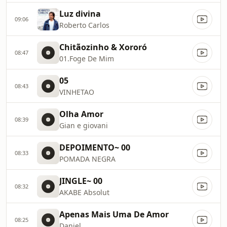
Luz divina
09:06
Roberto Carlos
Chitãozinho & Xororó
08:47
01.Foge De Mim
05
08:43
VINHETAO
Olha Amor
08:39
Gian e giovani
DEPOIMENTO~ 00
08:33
POMADA NEGRA
JINGLE~ 00
08:32
AKABE Absolut
Apenas Mais Uma De Amor
08:25
Daniel