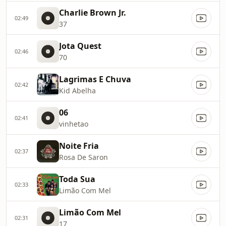
Charlie Brown Jr.
02:49
37
Jota Quest
02:46
70
Lagrimas E Chuva
02:42
Kid Abelha
06
02:41
vinhetao
Noite Fria
02:37
Rosa De Saron
Toda Sua
02:33
Limão Com Mel
Limão Com Mel
02:31
17