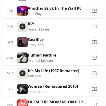
Another Brick In The Wall Pt
04:34
Pink Floyd
IGY
04:29
Howard Jones
Sacrifice
04:24
Elton John
Human Nature
04:20
Michael Jackson
It's My Life (1997 Remaster)
04:16
Talk Talk
Woman (Remastered 2010)
04:12
John Lennon
FROM THIS MOMENT ON POP ON
04:09