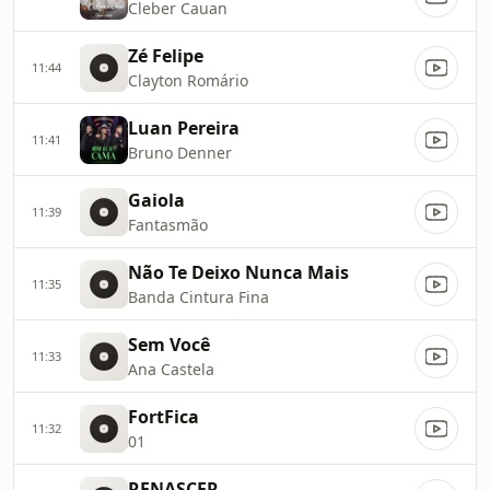
Cleber Cauan
Zé Felipe
11:44
Clayton Romário
Luan Pereira
11:41
Bruno Denner
Gaiola
11:39
Fantasmão
Não Te Deixo Nunca Mais
11:35
Banda Cintura Fina
Sem Você
11:33
Ana Castela
FortFica
11:32
01
RENASCER