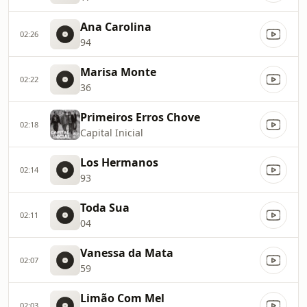
Ana Carolina
02:26
94
Marisa Monte
02:22
36
Primeiros Erros Chove
02:18
Capital Inicial
Los Hermanos
02:14
93
Toda Sua
02:11
04
Vanessa da Mata
02:07
59
Limão Com Mel
02:03