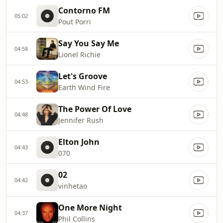
Contorno FM
05:02
Pout Porri
Say You Say Me
04:58
Lionel Richie
Let's Groove
04:53
Earth Wind Fire
The Power Of Love
04:48
Jennifer Rush
Elton John
04:43
070
02
04:42
vinhetao
One More Night
04:37
Phil Collins