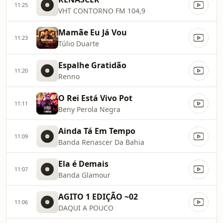
11:25
VHT CONTORNO FM 104,9
Mamãe Eu Já Vou
11:23
Túlio Duarte
Espalhe Gratidão
11:20
Renno
O Rei Está Vivo Pot
11:11
Beny Perola Negra
Ainda Tá Em Tempo
11:09
Banda Renascer Da Bahia
Ela é Demais
11:07
Banda Glamour
AGITO 1 EDIÇÃO ~02
11:06
DAQUI A POUCO