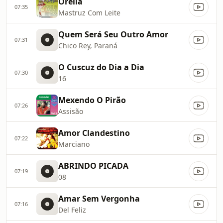
Orelia
07:35
Mastruz Com Leite
Quem Será Seu Outro Amor
07:31
Chico Rey, Paraná
O Cuscuz do Dia a Dia
07:30
16
Mexendo O Pirão
07:26
Assisão
Amor Clandestino
07:22
Marciano
ABRINDO PICADA
07:19
08
Amar Sem Vergonha
07:16
Del Feliz