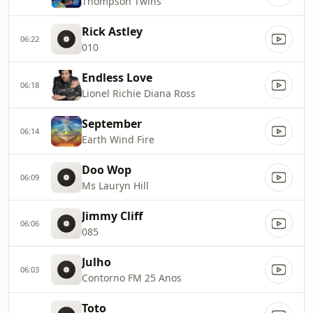
Thompson Twins
Rick Astley
06:22
010
Endless Love
06:18
Lionel Richie Diana Ross
September
06:14
Earth Wind Fire
Doo Wop
06:09
Ms Lauryn Hill
Jimmy Cliff
06:06
085
Julho
06:03
Contorno FM 25 Anos
Toto