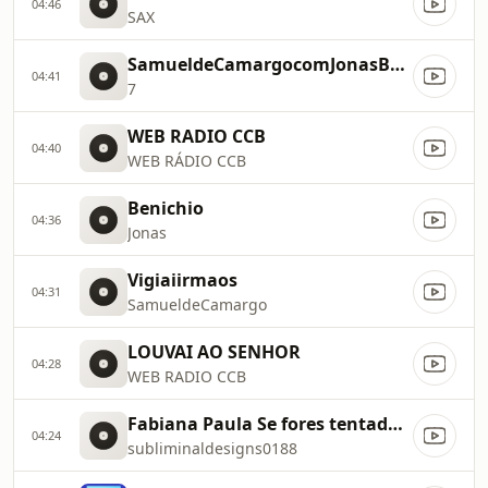
04:46
SAX
SamueldeCamargocomJonasBenichioeGauchitodoAcordeon
04:41
7
WEB RADIO CCB
04:40
WEB RÁDIO CCB
Benichio
04:36
Jonas
Vigiaiirmaos
04:31
SamueldeCamargo
LOUVAI AO SENHOR
04:28
WEB RADIO CCB
Fabiana Paula Se fores tentado (Cover)
04:24
subliminaldesigns0188