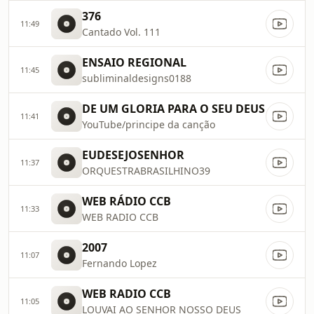
376
11:49
Cantado Vol. 111
ENSAIO REGIONAL
11:45
subliminaldesigns0188
DE UM GLORIA PARA O SEU DEUS
11:41
YouTube/principe da canção
EUDESEJOSENHOR
11:37
ORQUESTRABRASILHINO39
WEB RÁDIO CCB
11:33
WEB RADIO CCB
2007
11:07
Fernando Lopez
WEB RADIO CCB
11:05
LOUVAI AO SENHOR NOSSO DEUS