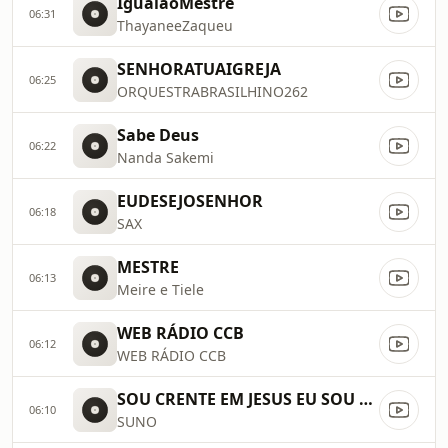
IgualaoMestre
06:31
ThayaneeZaqueu
SENHORATUAIGREJA
06:25
ORQUESTRABRASILHINO262
Sabe Deus
06:22
Nanda Sakemi
EUDESEJOSENHOR
06:18
SAX
MESTRE
06:13
Meire e Tiele
WEB RÁDIO CCB
06:12
WEB RÁDIO CCB
SOU CRENTE EM JESUS EU SOU FORTE PELA FE
06:10
SUNO