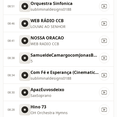
Orquestra Sinfonica
08:51
subliminaldesigns0188
WEB RÁDIO CCB
08:46
LOUVAI AO SENHOR
NOSSA ORACAO
08:41
WEB RADIO CCB
SamueldeCamargocomJonasBenichioeCharlesCamargo
08:38
5
Com Fé e Esperança (Cinematic Worship Instrumental)
08:34
subliminaldesigns0188
ApazEuvosdeixo
08:30
SaxSoprano
Hino 73
08:28
OH Orchestra Hymns