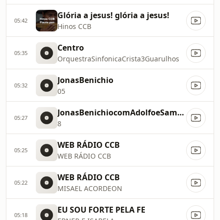
Glória a jesus! glória a jesus!
05:42
Hinos CCB
Centro
05:35
OrquestraSinfonicaCrista3Guarulhos
JonasBenichio
05:32
05
JonasBenichiocomAdolfoeSamueldeCamargo
05:27
8
WEB RÁDIO CCB
05:25
WEB RÁDIO CCB
WEB RÁDIO CCB
05:22
MISAEL ACORDEON
EU SOU FORTE PELA FE
05:18