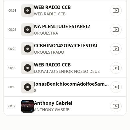
WEB RADIO CCB
00:31
WEB RÁDIO CCB
NA PLENITUDE ESTAREI2
00:26
ORQUESTRA
CCBHINO142OPAICELESTIAL
00:22
ORQUESTRADO
WEB RADIO CCB
00:19
LOUVAI AO SENHOR NOSSO DEUS
JonasBenichiocomAdolfoeSamueldeCamargo
00:15
8
Anthony Gabriel
00:06
ANTHONY GABRIEL