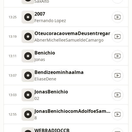
SaxAlto
2007
13:25
Fernando Lopez
OteucoracaovemaDeusentregar
13:19
AbnerMichelleeSamueldeCamargo
Benichio
13:11
Jonas
Bendizeominhaalma
13:07
EliaseDene
JonasBenichio
13:03
02
JonasBenichiocomAdolfoeSamueldeCamargo
12:55
8
WEBRADIOCCB