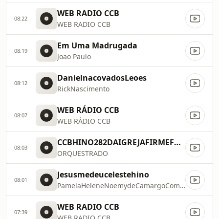
WEB RADIO CCB
08:22
WEB RADIO CCB
Em Uma Madrugada
08:19
Joao Paulo
DanielnacovadosLeoes
08:12
RickNascimento
WEB RÁDIO CCB
08:07
WEB RÁDIO CCB
CCBHINO282DAIGREJAFIRMEFUNDAMENTO
08:03
ORQUESTRADO
Jesusmedeucelestehino
08:01
PamelaHeleneNoemydeCamargoComJonasBenichio
WEB RADIO CCB
07:39
WEB RADIO CCB