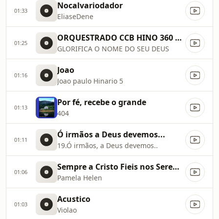
Nocalvariodador
01:33
EliaseDene
ORQUESTRADO CCB HINO 360 O ROSA… x TOCADA EM STUDIO
01:25
GLORIFICA O NOME DO SEU DEUS
Joao
01:16
Joao paulo Hinario 5
Por fé, recebe o grande
01:13
404
Ó irmãos a Deus devemos...
01:11
19.Ó irmãos, a Deus devemos..
Sempre a Cristo Fieis nos Seremos
01:06
Pamela Helen
Acustico
01:03
Violao