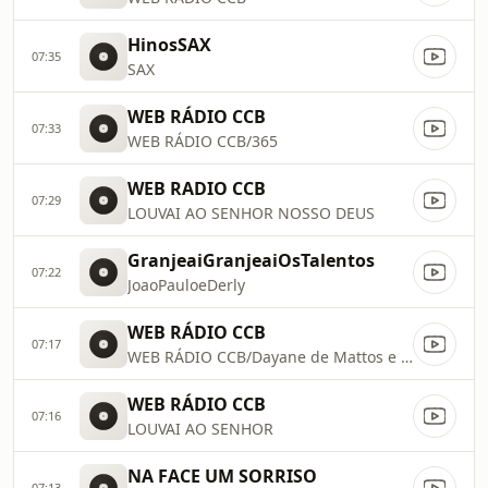
HinosSAX
07:35
SAX
WEB RÁDIO CCB
07:33
WEB RÁDIO CCB/365
WEB RADIO CCB
07:29
LOUVAI AO SENHOR NOSSO DEUS
GranjeaiGranjeaiOsTalentos
07:22
JoaoPauloeDerly
WEB RÁDIO CCB
07:17
WEB RÁDIO CCB/Dayane de Mattos e samuel de camargo
WEB RÁDIO CCB
07:16
LOUVAI AO SENHOR
NA FACE UM SORRISO
07:13