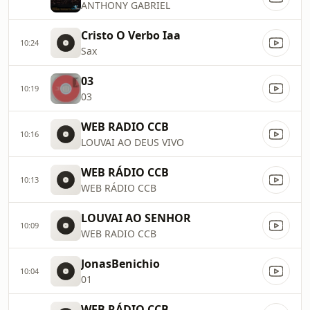
ANTHONY GABRIEL
Cristo O Verbo Iaa
10:24
Sax
03
10:19
03
WEB RADIO CCB
10:16
LOUVAI AO DEUS VIVO
WEB RÁDIO CCB
10:13
WEB RÁDIO CCB
LOUVAI AO SENHOR
10:09
WEB RADIO CCB
JonasBenichio
10:04
01
WEB RÁDIO CCB