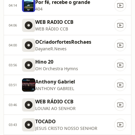
Por fé, recebe o grande
04:14
404
WEB RADIO CCB
04:06
WEB RÁDIO CCB
OCriadorfortesRochaes
04:00
DayaneR.Neves
Hino 20
03:56
OH Orchestra Hymns
Anthony Gabriel
03:51
ANTHONY GABRIEL
WEB RÁDIO CCB
03:46
LOUVAI AO SENHOR
TOCADO
03:43
JESUS CRISTO NOSSO SENHOR