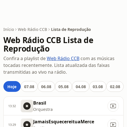
Início
Web Rádio CCB
Lista de Reprodução
Web Rádio CCB Lista de
Reprodução
Confira a playlist de
Web Rádio CCB
com as músicas
tocadas recentemente. Lista atualizada das faixas
transmitidas ao vivo na rádio.
Hoje
07.08
06.08
05.08
04.08
03.08
02.08
Brasil
13:32
Orquestra
JamaisEsquecereituaMerce
13:29