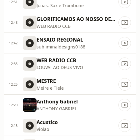
12:51
Jonas: Sax e Trombone
GLORIFICAMOS AO NOSSO DEUS 24 HORAS
12:48
WEB RADIO CCB
ENSAIO REGIONAL
12:42
subliminaldesigns0188
WEB RADIO CCB
12:35
LOUVAI AO DEUS VIVO
MESTRE
12:25
Meire e Tiele
Anthony Gabriel
12:20
ANTHONY GABRIEL
Acustico
12:18
Violao