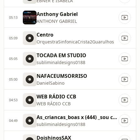
EBNER E ISABELA
Anthony Gabriel
05:13
ANTHONY GABRIEL
Centro
05:09
OrquestraSinfonicaCrista2Guarulhos
TOCADA EM STUDIO
05:05
subliminaldesigns0188
NAFACEUMSORRISO
05:00
DanielSabino
WEB RÁDIO CCB
04:53
WEB RÁDIO CCB
As_criancas_boas x (444) _sou crianca senhor (Mashup)
04:49
subliminaldesigns0188
DoishinosSAX