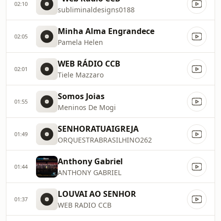
02:10
subliminaldesigns0188
Minha Alma Engrandece
02:05
Pamela Helen
WEB RÁDIO CCB
02:01
Tiele Mazzaro
Somos Joias
01:55
Meninos De Mogi
SENHORATUAIGREJA
01:49
ORQUESTRABRASILHINO262
Anthony Gabriel
01:44
ANTHONY GABRIEL
LOUVAI AO SENHOR
01:37
WEB RADIO CCB