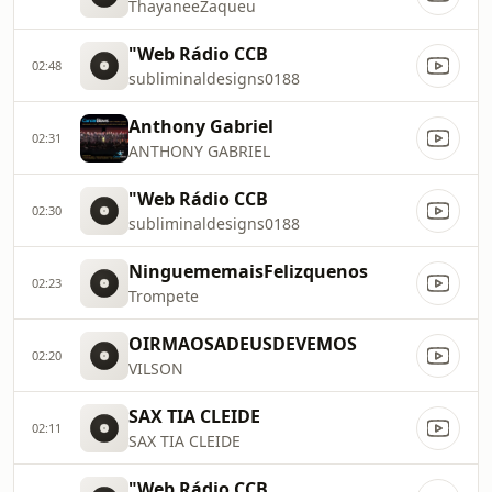
ThayaneeZaqueu
"Web Rádio CCB
02:48
subliminaldesigns0188
Anthony Gabriel
02:31
ANTHONY GABRIEL
"Web Rádio CCB
02:30
subliminaldesigns0188
NinguememaisFelizquenos
02:23
Trompete
OIRMAOSADEUSDEVEMOS
02:20
VILSON
SAX TIA CLEIDE
02:11
SAX TIA CLEIDE
"Web Rádio CCB