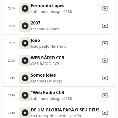
Fernando Lopes
03:40
subliminaldesigns0188
2007
03:35
Fernando Lopez
Joao
03:32
Joao paulo Hinario 5
WEB RÁDIO CCB
03:20
WEB RÁDIO CCB
Somos Joias
03:15
Meninos De Mogi
"Web Rádio CCB
03:14
subliminaldesigns0188
DE UM GLORIA PARA O SEU DEUS
03:10
YouTube/principe da canção