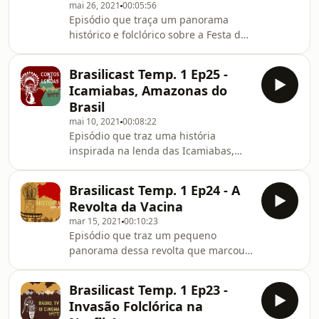
mai 26, 2021
00:05:56
barbalha-ce/ FICHA TÉCNICA -
Episódio que traça um panorama
BRASILICAST Daniel Walassy
histórico e folclórico sobre a Festa do
(Apresentação/ Roteiro/ Edição) Dani
Divino da cidade de Paraty, no estado
Ramaianne (Design Gráfico/ Voz nas
do Rio de Janeiro. Confira mais
Vinhetas)
Brasilicast Temp. 1 Ep25 -
informações neste link:
Icamiabas, Amazonas do
https://multibrasilis.wordpress.com/2021/05/26/brasi
Brasil
26-festa-do-divino-de-paraty-rj/ FICHA
mai 10, 2021
00:08:22
TÉCNICA - BRASILICAST Daniel
Episódio que traz uma história
Walassy (Apresentação/ Roteiro/
inspirada na lenda das Icamiabas,
Edição) Dani Ramaianne (Design
índias guerreiras que habitavam as
Gráfico/ Voz nas Vinhetas)
margens do Rio Amazonas, no estado
Brasilicast Temp. 1 Ep24 - A
homônimo a este rio, na maior
Revolta da Vacina
floresta tropical do mundo. Confira
mar 15, 2021
00:10:23
mais informações neste link:
Episódio que traz um pequeno
https://multibrasilis.wordpress.com/2021/05/10/brasi
panorama dessa revolta que marcou
25-icamiabas-amazonas-do-brasil/
a cidade do Rio de Janeiro em 1904,
FICHA TÉCNICA - BRASILICAST Daniel
durante epidemia de Varíola. Confira
Walassy (Apresentação/ Roteiro/
Brasilicast Temp. 1 Ep23 -
mais informações neste link:
Edição) Dan
Invasão Folclórica na
https://multibrasilis.wordpress.com/2021/03/15/brasi