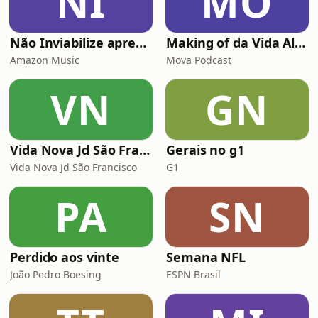
NI
MO
#Podcast #H
Não Inviabilize apresenta: Histórias da Firma
Making of da Vida Alheia - Mova
Amazon Music
Mova Podcast
VN
GN
Vida Nova Jd São Francisco
Gerais no g1
Vida Nova Jd São Francisco
G1
PA
SN
Perdido aos vinte
Semana NFL
João Pedro Boesing
ESPN Brasil