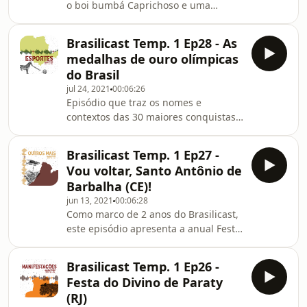
o boi bumbá Caprichoso e uma
(Design Gráfico e Voz nas vinhetas).
análise do CD de 2019, “Um canto de
esperança para Mátria Brasilis”.
Brasilicast Temp. 1 Ep28 - As
Confira mais informações sobre este
medalhas de ouro olímpicas
assunto no link:
do Brasil
https://multibrasilis.wordpress.com/2019/06/23/brasi
jul 24, 2021
00:06:26
3-o-que-e-boi-bumba-caprichoso-o-
Episódio que traz os nomes e
cd-de-2019-e-bom/ FICHA TÉCNICA:
contextos das 30 maiores conquistas
Daniel Walassy (Apresentação, Roteiro
do Brasil em jogos olímpicos. Confira
e Edição de som); Dani Ramaianne
mais informações no
(Design Gráfico e
Brasilicast Temp. 1 Ep27 -
link: https://multibrasilis.wordpress.com/2021/07/24/
Vou voltar, Santo Antônio de
28-as-medalhas-de-ouro-olimpicas-
Barbalha (CE)!
do-brasil/ FICHA TÉCNICA -
jun 13, 2021
00:06:28
BRASILICAST Daniel Walassy
Como marco de 2 anos do Brasilicast,
(Apresentação/ Roteiro/ Edição) Dani
este episódio apresenta a anual Festa
Ramaianne (Design Gráfico/ Voz nas
do Pau da Bandeira de Santo Antônio
Vinhetas)
de Barbalha, no Ceará. Confira mais
Brasilicast Temp. 1 Ep26 -
informações neste link:
Festa do Divino de Paraty
https://multibrasilis.wordpress.com/2021/06/13/brasi
(RJ)
27-vou-voltar-santo-antonio-de-