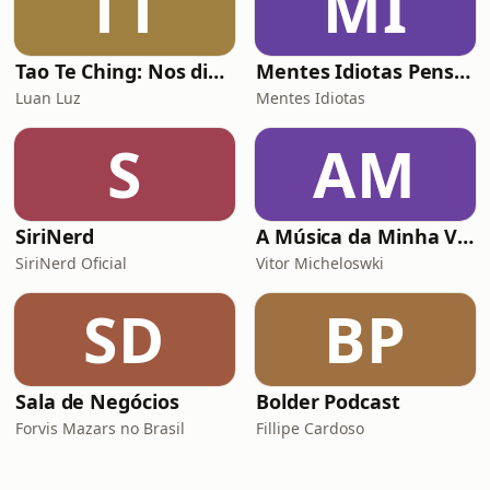
TT
MI
Tao Te Ching: Nos dias de hoje
Mentes Idiotas Pensam Igual
Luan Luz
Mentes Idiotas
S
AM
SiriNerd
A Música da Minha Vida Com Renato Gaúcho
SiriNerd Oficial
Vitor Micheloswki
SD
BP
Sala de Negócios
Bolder Podcast
Forvis Mazars no Brasil
Fillipe Cardoso