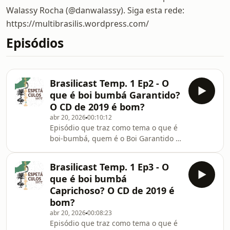
Walassy Rocha (@danwalassy). Siga esta rede:
https://multibrasilis.wordpress.com/
Episódios
Brasilicast Temp. 1 Ep2 - O
que é boi bumbá Garantido?
O CD de 2019 é bom?
abr 20, 2026
00:10:12
Episódio que traz como tema o que é
boi-bumbá, quem é o Boi Garantido e
uma análise do CD de 2019, “Nós, o
povo”. Confira mais informações sobre
Brasilicast Temp. 1 Ep3 - O
este assunto no link:
que é boi bumbá
https://multibrasilis.wordpress.com/2019/06/18/brasi
Caprichoso? O CD de 2019 é
2-o-que-e-boi-bumba-garantido-o-cd-
bom?
de-2019-e-bom-3/ FICHA TÉCNICA:
abr 20, 2026
00:08:23
Daniel Walassy (Apresentação, Roteiro
Episódio que traz como tema o que é
e Edição de som); Dani Ramaianne