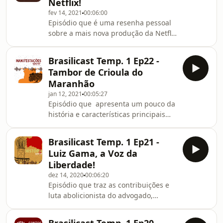
Netflix!
24-a-revolta-da-vacina/ FICHA
fev 14, 2021
00:06:00
TÉCNICA - BRASILICAST Daniel
Episódio que é uma resenha pessoal
Walassy (Apresentação/ Roteiro/
sobre a mais nova produção da Netflix
Edição) Dani Ramaianne (Design
Brasil: "Cidade Invisível". Confira mais
Gráfico/ Voz nas Vinhetas)
informações neste link:
Brasilicast Temp. 1 Ep22 -
https://multibrasilis.wordpress.com/2021/02/14/brasi
Tambor de Crioula do
23-invasao-folclorica-na-netflix/ FICHA
Maranhão
TÉCNICA - BRASILICAST Daniel
jan 12, 2021
00:05:27
Walassy (Apresentação/ Roteiro/
Episódio que apresenta um pouco da
Edição) Dani Ramaianne (Design
história e características principais
Gráfico/ Voz nas Vinhetas)
dessa dança afro-brasileira. Confira
mais informações neste link:
Brasilicast Temp. 1 Ep21 -
https://multibrasilis.wordpress.com/2021/01/12/brasi
Luiz Gama, a Voz da
22-tambor-de-crioula-do-maranhao/
Liberdade!
FICHA TÉCNICA - BRASILICAST Daniel
dez 14, 2020
00:06:20
Walassy (Apresentação/ Roteiro/
Episódio que traz as contribuições e
Edição) Dani Ramaianne (Design
luta abolicionista do advogado,
Gráfico/ Voz nas Vinhetas)
escritor e jornalista Luiz Gama.
Confira mais informações neste link: