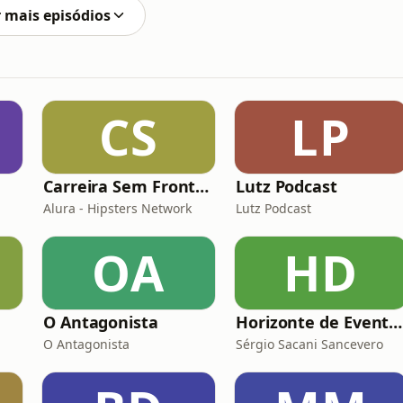
so canal no What
 mais episódios
CS
LP
Carreira Sem Fronteiras
Lutz Podcast
Alura - Hipsters Network
Lutz Podcast
OA
HD
O Antagonista
Horizonte de Eventos
O Antagonista
Sérgio Sacani Sancevero