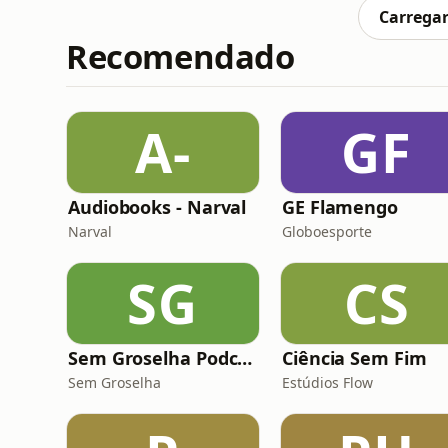
apoia.se/sentaaquipodcastEntre para o nos
Carregar
Recomendado
A-
GF
Audiobooks - Narval
GE Flamengo
Narval
Globoesporte
SG
CS
Sem Groselha Podcast
Ciência Sem Fim
Sem Groselha
Estúdios Flow