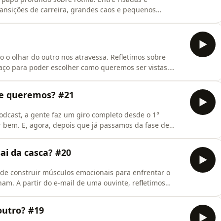
ransições de carreira, grandes caos e pequenos
Com honestidade, lembramos da importância de estar
 os nossos valores. Essa conversa reflexiva que
 o olhar do outro nos atravessa. Refletimos sobre
paço para poder escolher como queremos ser vistas.
ara falar sobre os extremos ao lidar com o olhar do
vista a todo custo. Será mesmo que ninguém está
ue queremos? #21
dcast, a gente faz um giro completo desde o 1°
r bem. E, agora, depois que já passamos da fase de
 sustentando essa vida que sonhamos, queremos e
r para desfrutar da vida que construímos, questionar
ai da casca? #20
 de construir músculos emocionais para enfrentar o
nam. A partir do e-mail de uma ouvinte, refletimos
sar querer mais, é um ato revolucionário. Também
te impede de viver seus sonhos. Exploramos os
outro? #19