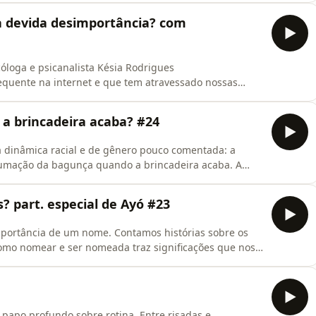
o que faz muito sentido pra nós.Apoie este conteúdo:
 a devida desimportância? com
óloga e psicanalista Késia Rodrigues
quente na internet e que tem atravessado nossas
ria se dar a devida desimportância? A partir daí, nós
çaram a se ver como importantes, inveja de classe,
 brincadeira acaba? #24
a dinâmica racial e de gênero pouco comentada: a
rrumação da bagunça quando a brincadeira acaba. A
fletimos sobre como essa dinâmica produz uma
 e brincadeira são associados a demandas e trabalho.
? part. especial de Ayó #23
mportância de um nome. Contamos histórias sobre os
como nomear e ser nomeada traz significações que nos
s sentidos psicanalíticos, espirituais e culturais dos
 Ayó para ouvir e contar sobre seu nome. Escreve pra
papo profundo sobre rotina. Entre risadas e