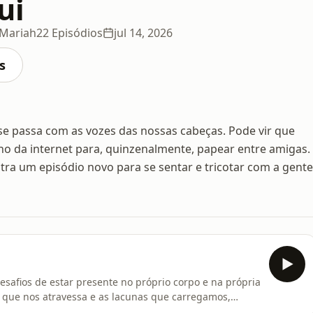
ui
 Mariah
22 Episódios
jul 14, 2026
s
se passa com as vozes das nossas cabeças. Pode vir que
ho da internet para, quinzenalmente, papear entre amigas.
ra um episódio novo para se sentar e tricotar com a gente
esafios de estar presente no próprio corpo e na própria
to que nos atravessa e as lacunas que carregamos,
lgumas feridas (e aceitar os rasgos da vida) com