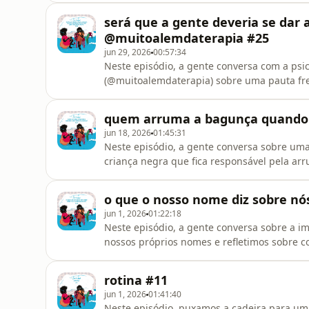
aprender a ficar no presente, criando aquil
será que a gente deveria se dar
apoia.se/sentaaquipod
@muitoalemdaterapia #25
jun 29, 2026
00:57:34
Neste episódio, a gente conversa com a psic
(@muitoalemdaterapia) sobre uma pauta fre
vidas pessoais e profissionais: a gente deve
refletimos sobre os grupos que sequer come
quem arruma a bagunça quando a
individualismo e redes sociais. Escreve
jun 18, 2026
01:45:31
Neste episódio, a gente conversa sobre um
criança negra que fica responsável pela a
partir dessa experiência compartilhada, re
subjetividade em que prazer, alegria, lazer
o que o nosso nome diz sobre nós
Escreve pra gente: sentaaquipodcast@
jun 1, 2026
01:22:18
Neste episódio, a gente conversa sobre a i
nossos próprios nomes e refletimos sobre 
guiam ao longo de toda a vida. Percorremos o
nomes. E tivemos a participação especial de
rotina #11
gente: sentaaquipo
jun 1, 2026
01:41:40
Neste episódio, puxamos a cadeira para um 