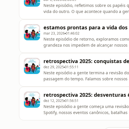
Neste episódio, refletimos sobre os papéis
vida do outro. O que acontece quando a gen
Como a vontade de ajudar e o desejo pelo c
desenvolvimento e atrasar o nosso? Percebe
estamos prontas para a vida dos
quando a gente sair do caminho pode s
mar 23, 2026
01:46:02
Neste episódio de retorno, exploramos como
grandeza nos impedem de alcançar nossos 
discutimos por que o medo de perder o con
de experimentar a imprevisibilidade pode se
retrospectiva 2025: conquistas d
⁠apoia.se/sentaaquipodcast⁠Entre para o nos
dez 29, 2025
01:55:11
Neste episódio a gente termina a revisão d
passagem do tempo. Falamos sobre nossos a
e profissionais. Criticamos a ideia de que é
reflexão sobre o que chamamos de “conquist
retrospectiva 2025: desventuras 
apoia.se/sentaaquipodcastEntre para o
dez 12, 2025
01:56:51
Neste episódio a gente começa uma revisão 
Spotify, nossos eventos canônicos, batalhas
acabando. É também um episódio que contam
Conti, que fez um convite para as nossas ou