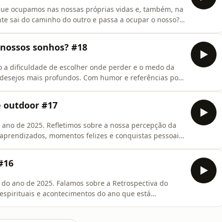
 que ocupamos nas nossas próprias vidas e, também, na
te sai do caminho do outro e passa a ocupar o nosso?
rescimento do outro pode atrapalhar seu
r que tem coisas que só vão chegar para o outro
 nossos sonhos? #18
 a dificuldade de escolher onde perder e o medo da
desejos mais profundos. Com humor e referências pop,
trole é uma ilusão que nos prende, e como a coragem
r libertadora.Apoie este podcast:
e outdoor #17
s
o ano de 2025. Refletimos sobre a nossa percepção da
prendizados, momentos felizes e conquistas pessoais
 possível só ter sobrevivido ao ano e levantamos uma
as de outdoor”. Apoie este podcast:
#16
do ano de 2025. Falamos sobre a Retrospectiva do
 espirituais e acontecimentos do ano que está
os com a participação da psicóloga e artista Laura
vintes. Apoie este podcast: