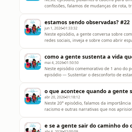
confissões, falamos de mudanças de rota, t
respiros, buscando o equilíbrio possível. 
presente e fazer escolhas que combinem com
estamos sendo observadas? #22
desafia as visões convencionais sobre a ro
jun 1, 2026
01:33:32
Neste episódio, a gente conversa sobre como
redes sociais, inveja e sobre como abrir es
Trouxemos de volta a metáfora do pêndulo p
outro e o desejo de se esconder ou de ser 
como a gente sustenta a vida q
prestando atenção?Escreve pra
mai 4, 2026
01:50:50
Neste episódio comemorativo de 1 ano do po
episódio — Sustentar o desconforto de esta
desconforto, como a gente faz para seguir
criamos? Vamos conversar sobre se autoriza
o que acontece quando a gente s
as identidades criadas ao redor do
abr 20, 2026
01:18:12
Neste 20° episódio, falamos da importância
racismo e outras narrativas que nos aprisio
sobre como mudar seu diálogo interno e ou
falamos sobre por que viver na sua cabeça 
e se a gente sair do caminho do 
momentos decisivos em que escolher
abr 6, 2026
02:00:09